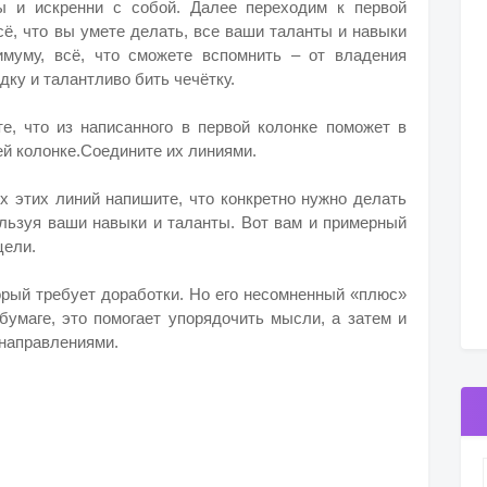
ы и искренни с собой. Далее переходим к первой
ё, что вы умете делать, все ваши таланты и навыки
имуму, всё, что сможете вспомнить – от владения
дку и талантливо бить чечётку.
те, что из написанного в первой колонке поможет в
ей колонке.Соедините их линиями.
 этих линий напишите, что конкретно нужно делать
ользуя ваши навыки и таланты. Вот вам и примерный
цели.
торый требует доработки. Но его несомненный «плюс»
 бумаге, это помогает упорядочить мысли, а затем и
направлениями.