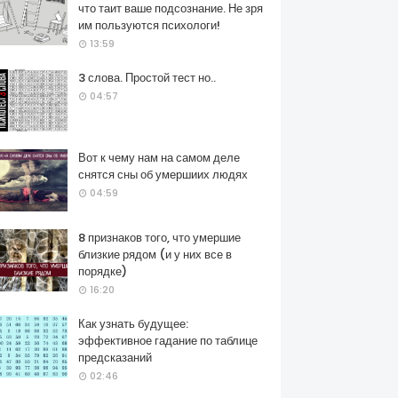
что таит ваше подсознание. Не зря
им пользуются психологи!
13:59
3 слова. Простой тест но..
04:57
Вот к чему нам на самом деле
снятся сны об умершиих людях
04:59
8 признаков того, что умершие
близкие рядом (и у них все в
порядке)
16:20
Как узнать будущее:
эффективное гадание по таблице
предсказаний
02:46