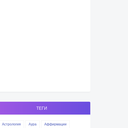
ТЕГИ
Астрология
Аура
Аффирмации