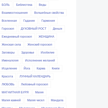
БОЛЬ
Библиотека
Веды
Взаимоотношения
Волшебные свойства
Вселенная
Гадание
Гармония
Гороскоп
ДУХОВНЫЙ РОСТ
Деньги
Ежедневный гороскоп
ЖЕНЩИНА
Женская сила
Женский гороскоп
Заговоры
Здоровье
Изобилие
Именалогия
Исполнение желаний
Исцеление
Йога
Карма
Книги
Красота
ЛУННЫЙ КАЛЕНДАРЬ
ЛЮБОВЬ
Любовный гороскоп
МАГНИТНАЯ БУРЯ
Магия
Магия камней
Магия чисел
Мандала