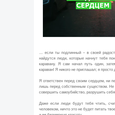
… если ты подлинный – в своей радости
найдутся люди, которые начнут тебя по
каравану. Я сам начал путь один, зат
караван! Я никого не приглашал; я просто 
Я ответствен перед своим сердцем, ни пе
лишь перед собственным существом. Не и
совершить самоубийство, разрушить себя
Даже если люди будут тебя чтить, счи
человеком, ничто это не будет питать тво
и ее безмерную красоту.