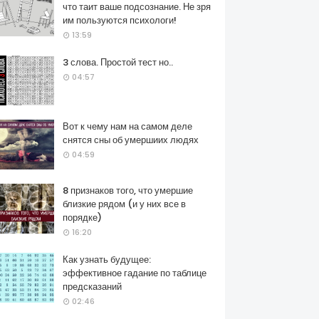
что таит ваше подсознание. Не зря
им пользуются психологи!
13:59
3 слова. Простой тест но..
04:57
Вот к чему нам на самом деле
снятся сны об умершиих людях
04:59
8 признаков того, что умершие
близкие рядом (и у них все в
порядке)
16:20
Как узнать будущее:
эффективное гадание по таблице
предсказаний
02:46