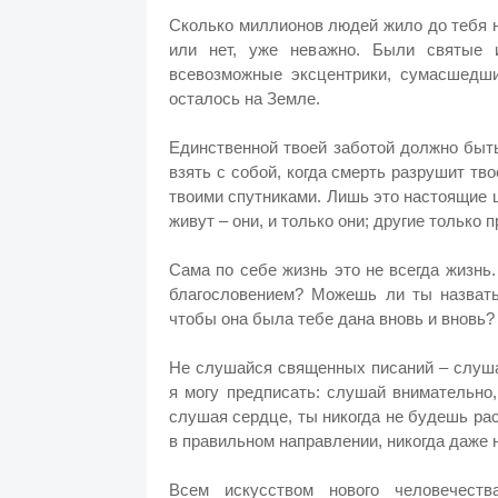
Сколько миллионов людей жило до тебя н
или нет, уже неважно. Были святые 
всевозможные эксцентрики, сумасшедши
осталось на Земле.
Единственной твоей заботой должно быт
взять с собой, когда смерть разрушит тво
твоими спутниками. Лишь это настоящие 
живут – они, и только они; другие только 
Сама по себе жизнь это не всегда жизнь
благословением? Можешь ли ты назвать
чтобы она была тебе дана вновь и вновь?
Не слушайся священных писаний – слуша
я могу предписать: слушай внимательно,
слушая сердце, ты никогда не будешь ра
в правильном направлении, никогда даже н
Всем искусством нового человечеств