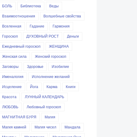
БОЛЬ
Библиотека
Веды
Взаимоотношения
Волшебные свойства
Вселенная
Гадание
Гармония
Гороскоп
ДУХОВНЫЙ РОСТ
Деньги
Ежедневный гороскоп
ЖЕНЩИНА
Женская сила
Женский гороскоп
Заговоры
Здоровье
Изобилие
Именалогия
Исполнение желаний
Исцеление
Йога
Карма
Книги
Красота
ЛУННЫЙ КАЛЕНДАРЬ
ЛЮБОВЬ
Любовный гороскоп
МАГНИТНАЯ БУРЯ
Магия
Магия камней
Магия чисел
Мандала