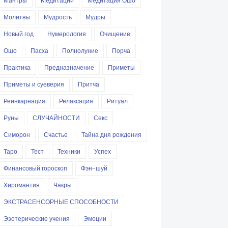
Мантры
Медитации
Медитация Ошо
Молитвы
Мудрость
Мудры
Новый год
Нумерология
Очищение
Ошо
Пасха
Полнолуние
Порча
Практика
Предназначение
Приметы
Приметы и суеверия
Притча
Реинкарнация
Релаксация
Ритуал
Руны
СЛУЧАЙНОСТИ
Секс
Симорон
Счастье
Тайна дня рождения
Таро
Тест
Техники
Успех
Финансовый гороскоп
Фэн-шуй
Хиромантия
Чакры
ЭКСТРАСЕНСОРНЫЕ СПОСОБНОСТИ
Эзотерические учения
Эмоции