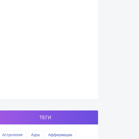
ТЕГИ
Астрология
Аура
Аффирмации