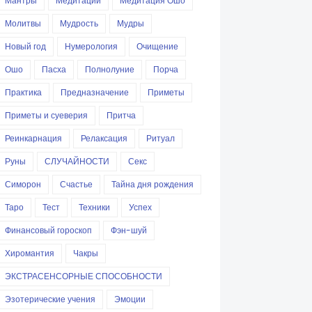
Мантры
Медитации
Медитация Ошо
Молитвы
Мудрость
Мудры
Новый год
Нумерология
Очищение
Ошо
Пасха
Полнолуние
Порча
Практика
Предназначение
Приметы
Приметы и суеверия
Притча
Реинкарнация
Релаксация
Ритуал
Руны
СЛУЧАЙНОСТИ
Секс
Симорон
Счастье
Тайна дня рождения
Таро
Тест
Техники
Успех
Финансовый гороскоп
Фэн-шуй
Хиромантия
Чакры
ЭКСТРАСЕНСОРНЫЕ СПОСОБНОСТИ
Эзотерические учения
Эмоции