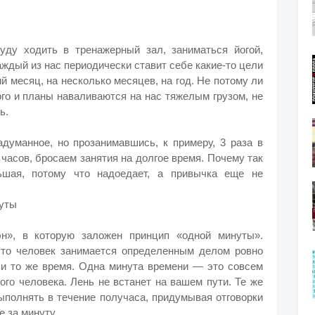
уду ходить в тренажерный зал, заниматься йогой,
ждый из нас периодически ставит себе какие-то цели
й месяц, на несколько месяцев, на год. Не потому ли
ого и планы наваливаются на нас тяжелым грузом, не
ь.
думанное, но прозанимавшись, к примеру, 3 раза в
часов, бросаем занятия на долгое время. Почему так
ьшая, потому что надоедает, а привычка еще не
нуты
эн», в которую заложен принцип «одной минуты».
что человек занимается определенным делом ровно
о и то же время. Одна минута времени — это совсем
ого человека. Лень не встанет на вашем пути. Те же
ыполнять в течение получаса, придумывая отговорки
 за минуту.