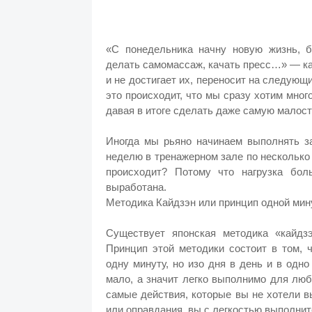
«С понедельника начну новую жизнь, б
делать самомассаж, качать пресс…» — ка
и не достигает их, переносит на следующи
это происходит, что мы сразу хотим мног
давая в итоге сделать даже самую малост
Иногда мы рьяно начинаем выполнять за
неделю в тренажерном зале по несколько 
происходит? Потому что нагрузка бол
выработана.
Методика Кайдзэн или принцип одной ми
Существует японская методика «кайдз
Принцип этой методики состоит в том, 
одну минуту, но изо дня в день и в одн
мало, а значит легко выполнимо для люб
самые действия, которые вы не хотели в
или оправдания, вы с легкостью выполните