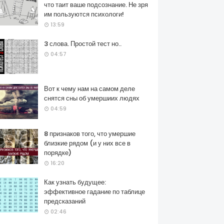
что таит ваше подсознание. Не зря
им пользуются психологи!
13:59
3 слова. Простой тест но..
04:57
Вот к чему нам на самом деле
снятся сны об умершиих людях
04:59
8 признаков того, что умершие
близкие рядом (и у них все в
порядке)
16:20
Как узнать будущее:
эффективное гадание по таблице
предсказаний
02:46