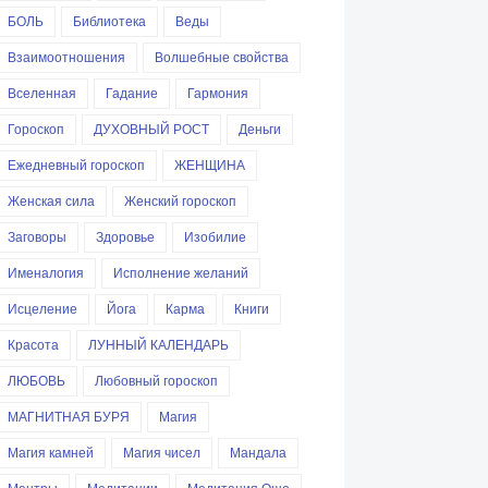
БОЛЬ
Библиотека
Веды
Взаимоотношения
Волшебные свойства
Вселенная
Гадание
Гармония
Гороскоп
ДУХОВНЫЙ РОСТ
Деньги
Ежедневный гороскоп
ЖЕНЩИНА
Женская сила
Женский гороскоп
Заговоры
Здоровье
Изобилие
Именалогия
Исполнение желаний
Исцеление
Йога
Карма
Книги
Красота
ЛУННЫЙ КАЛЕНДАРЬ
ЛЮБОВЬ
Любовный гороскоп
МАГНИТНАЯ БУРЯ
Магия
Магия камней
Магия чисел
Мандала