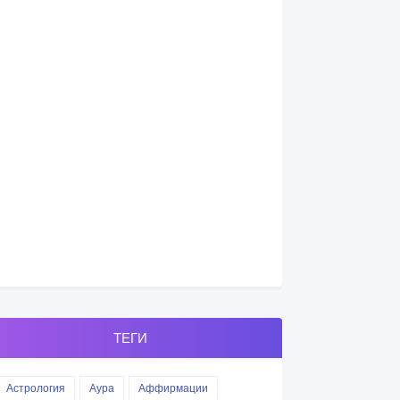
ТЕГИ
Астрология
Аура
Аффирмации