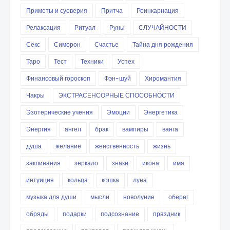
Приметы и суеверия
Притча
Реинкарнация
Релаксация
Ритуал
Руны
СЛУЧАЙНОСТИ
Секс
Симорон
Счастье
Тайна дня рождения
Таро
Тест
Техники
Успех
Финансовый гороскоп
Фэн-шуй
Хиромантия
Чакры
ЭКСТРАСЕНСОРНЫЕ СПОСОБНОСТИ
Эзотерические учения
Эмоции
Энергетика
Энергия
ангел
брак
вампиры
ванга
душа
желание
женственность
жизнь
заклинания
зеркало
знаки
икона
имя
интуиция
кольца
кошка
луна
музыка для души
мысли
новолуние
оберег
обряды
подарки
подсознание
праздник