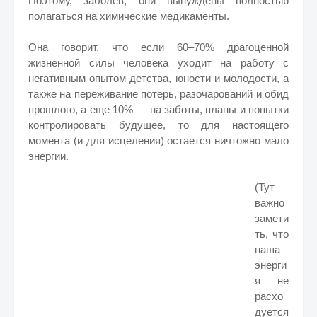
Поэтому, заболев, они вынуждены полностью
полагаться на химические медикаменты.
Она говорит, что если 60–70% драгоценной
жизненной силы человека уходит на работу с
негативным опытом детства, юности и молодости, а
также на переживание потерь, разочарований и обид
прошлого, а еще 10% — на заботы, планы и попытки
контролировать будущее, то для настоящего
момента (и для исцеления) остается ничтожно мало
энергии.
(Тут
важно
замети
ть, что
наша
энерги
я не
расхо
дуется