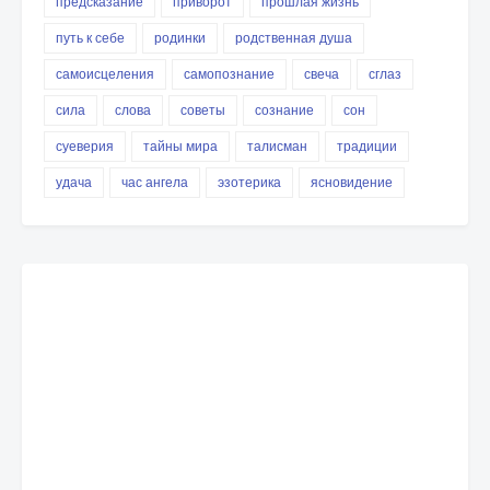
предсказание
приворот
прошлая жизнь
путь к себе
родинки
родственная душа
самоисцеления
самопознание
свеча
сглаз
сила
слова
советы
сознание
сон
суеверия
тайны мира
талисман
традиции
удача
час ангела
эзотерика
ясновидение