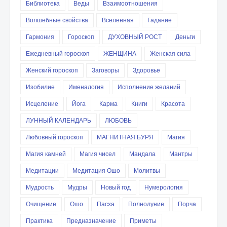
Библиотека
Веды
Взаимоотношения
Волшебные свойства
Вселенная
Гадание
Гармония
Гороскоп
ДУХОВНЫЙ РОСТ
Деньги
Ежедневный гороскоп
ЖЕНЩИНА
Женская сила
Женский гороскоп
Заговоры
Здоровье
Изобилие
Именалогия
Исполнение желаний
Исцеление
Йога
Карма
Книги
Красота
ЛУННЫЙ КАЛЕНДАРЬ
ЛЮБОВЬ
Любовный гороскоп
МАГНИТНАЯ БУРЯ
Магия
Магия камней
Магия чисел
Мандала
Мантры
Медитации
Медитация Ошо
Молитвы
Мудрость
Мудры
Новый год
Нумерология
Очищение
Ошо
Пасха
Полнолуние
Порча
Практика
Предназначение
Приметы