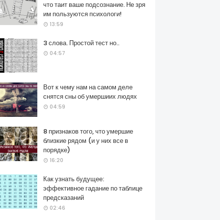
что таит ваше подсознание. Не зря
им пользуются психологи!
13:59
3 слова. Простой тест но..
04:57
Вот к чему нам на самом деле
снятся сны об умершиих людях
04:59
8 признаков того, что умершие
близкие рядом (и у них все в
порядке)
16:20
Как узнать будущее:
эффективное гадание по таблице
предсказаний
02:46