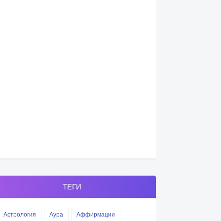
ТЕГИ
Астрология
Аура
Аффирмации