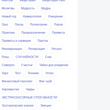
Мантры
Медитации
Медитация Ошо
Молитвы
Мудрость
Мудры
Новый год
Нумерология
Очищение
Ошо
Пасха
Полнолуние
Порча
Практика
Предназначение
Приметы
Приметы и суеверия
Притча
Реинкарнация
Релаксация
Ритуал
Руны
СЛУЧАЙНОСТИ
Секс
Симорон
Счастье
Тайна дня рождения
Таро
Тест
Техники
Успех
Финансовый гороскоп
Фэн-шуй
Хиромантия
Чакры
ЭКСТРАСЕНСОРНЫЕ СПОСОБНОСТИ
Эзотерические учения
Эмоции