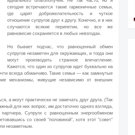
идеального благополучия. Не так часто, но и
сегодня встречаются такие гармоничные семьи,
где царят доброжелательность и чуткое
отношение супругов друг к другу. Конечно, и в них
случаются всякие перипетии, но все же
равновесие сохраняется в любых невзгодах.
Но бывает подчас, что равноценный обмен
супругов незаметен для окружающих, и тогда они
могут производить странное впечатление.
Кажется, что один из супругов идет буквально на
почти всегда обманчиво. Такие семьи — как замкнутые
нние механизмы, живущие независимо от внешних
ся, а могут практически не замечать друг друга. (Так
ажный для них вопрос, им достаточно одного взгляда,
 партнера. Супруги с равноценным энергообменом
етовавшись со своей "половиной", хотя этот "совет"
или незаметным.