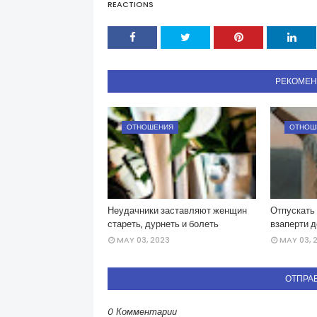
REACTIONS
РЕКОМЕ
ОТНОШЕНИЯ
ОТНОШ
Неудачники заставляют женщин
Отпускать 
стареть, дурнеть и болеть
взаперти 
MAY 03, 2023
MAY 03, 
ОТПРА
0 Комментарии