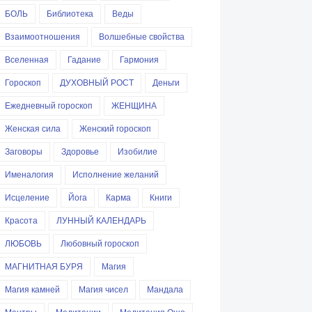
БОЛЬ
Библиотека
Веды
Взаимоотношения
Волшебные свойства
Вселенная
Гадание
Гармония
Гороскоп
ДУХОВНЫЙ РОСТ
Деньги
Ежедневный гороскоп
ЖЕНЩИНА
Женская сила
Женский гороскоп
Заговоры
Здоровье
Изобилие
Именалогия
Исполнение желаний
Исцеление
Йога
Карма
Книги
Красота
ЛУННЫЙ КАЛЕНДАРЬ
ЛЮБОВЬ
Любовный гороскоп
МАГНИТНАЯ БУРЯ
Магия
Магия камней
Магия чисел
Мандала