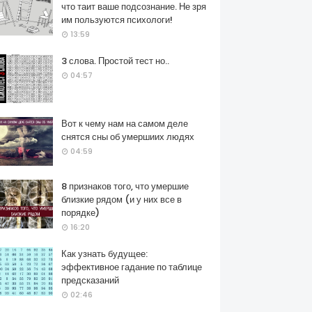
что таит ваше подсознание. Не зря
им пользуются психологи!
13:59
3 слова. Простой тест но..
04:57
Вот к чему нам на самом деле
снятся сны об умершиих людях
04:59
8 признаков того, что умершие
близкие рядом (и у них все в
порядке)
16:20
Как узнать будущее:
эффективное гадание по таблице
предсказаний
02:46