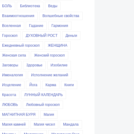
БОЛЬ
Библиотека
Веды
Взаимоотношения
Волшебные свойства
Вселенная
Гадание
Гармония
Гороскоп
ДУХОВНЫЙ РОСТ
Деньги
Ежедневный гороскоп
ЖЕНЩИНА
Женская сила
Женский гороскоп
Заговоры
Здоровье
Изобилие
Именалогия
Исполнение желаний
Исцеление
Йога
Карма
Книги
Красота
ЛУННЫЙ КАЛЕНДАРЬ
ЛЮБОВЬ
Любовный гороскоп
МАГНИТНАЯ БУРЯ
Магия
Магия камней
Магия чисел
Мандала