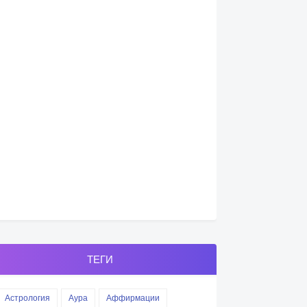
ТЕГИ
Астрология
Аура
Аффирмации