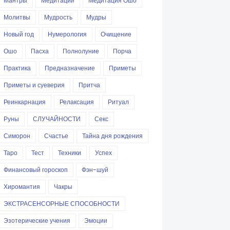
Мантры
Медитации
Медитация Ошо
Молитвы
Мудрость
Мудры
Новый год
Нумерология
Очищение
Ошо
Пасха
Полнолуние
Порча
Практика
Предназначение
Приметы
Приметы и суеверия
Притча
Реинкарнация
Релаксация
Ритуал
Руны
СЛУЧАЙНОСТИ
Секс
Симорон
Счастье
Тайна дня рождения
Таро
Тест
Техники
Успех
Финансовый гороскоп
Фэн-шуй
Хиромантия
Чакры
ЭКСТРАСЕНСОРНЫЕ СПОСОБНОСТИ
Эзотерические учения
Эмоции