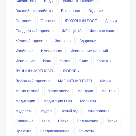
Библиотека
Веды
Взаимоотношения
Волшебные свойства
Вселенная
Гадание
Гармония
Гороскоп
ДУХОВНЫЙ РОСТ
Деньги
Ежедневный гороскоп
ЖЕНЩИНА
Женская сила
Женский гороскоп
Заговоры
Здоровье
Изобилие
Именалогия
Исполнение желаний
Исцеление
Йога
Карма
Книги
Красота
ЛУННЫЙ КАЛЕНДАРЬ
ЛЮБОВЬ
Любовный гороскоп
МАГНИТНАЯ БУРЯ
Магия
Магия камней
Магия чисел
Мандала
Мантры
Медитации
Медитация Ошо
Молитвы
Мудрость
Мудры
Новый год
Нумерология
Очищение
Ошо
Пасха
Полнолуние
Порча
Практика
Предназначение
Приметы