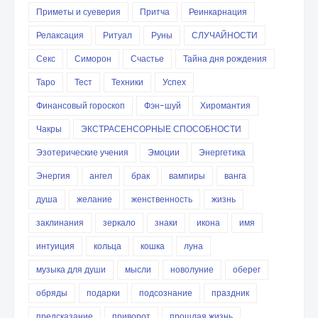
Приметы и суеверия
Притча
Реинкарнация
Релаксация
Ритуал
Руны
СЛУЧАЙНОСТИ
Секс
Симорон
Счастье
Тайна дня рождения
Таро
Тест
Техники
Успех
Финансовый гороскоп
Фэн-шуй
Хиромантия
Чакры
ЭКСТРАСЕНСОРНЫЕ СПОСОБНОСТИ
Эзотерические учения
Эмоции
Энергетика
Энергия
ангел
брак
вампиры
ванга
душа
желание
женственность
жизнь
заклинания
зеркало
знаки
икона
имя
интуиция
кольца
кошка
луна
музыка для души
мысли
новолуние
оберег
обряды
подарки
подсознание
праздник
предсказание
приворот
прошлая жизнь