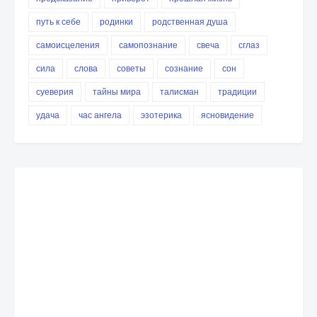
путь к себе
родинки
родственная душа
самоисцеления
самопознание
свеча
сглаз
сила
слова
советы
сознание
сон
суеверия
тайны мира
талисман
традиции
удача
час ангела
эзотерика
ясновидение