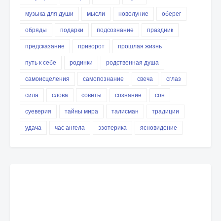
музыка для души
мысли
новолуние
оберег
обряды
подарки
подсознание
праздник
предсказание
приворот
прошлая жизнь
путь к себе
родинки
родственная душа
самоисцеления
самопознание
свеча
сглаз
сила
слова
советы
сознание
сон
суеверия
тайны мира
талисман
традиции
удача
час ангела
эзотерика
ясновидение