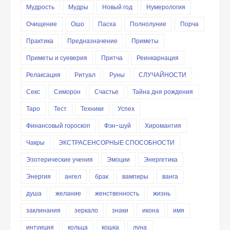
Мудрость
Мудры
Новый год
Нумерология
Очищение
Ошо
Пасха
Полнолуние
Порча
Практика
Предназначение
Приметы
Приметы и суеверия
Притча
Реинкарнация
Релаксация
Ритуал
Руны
СЛУЧАЙНОСТИ
Секс
Симорон
Счастье
Тайна дня рождения
Таро
Тест
Техники
Успех
Финансовый гороскоп
Фэн-шуй
Хиромантия
Чакры
ЭКСТРАСЕНСОРНЫЕ СПОСОБНОСТИ
Эзотерические учения
Эмоции
Энергетика
Энергия
ангел
брак
вампиры
ванга
душа
желание
женственность
жизнь
заклинания
зеркало
знаки
икона
имя
интуиция
кольца
кошка
луна