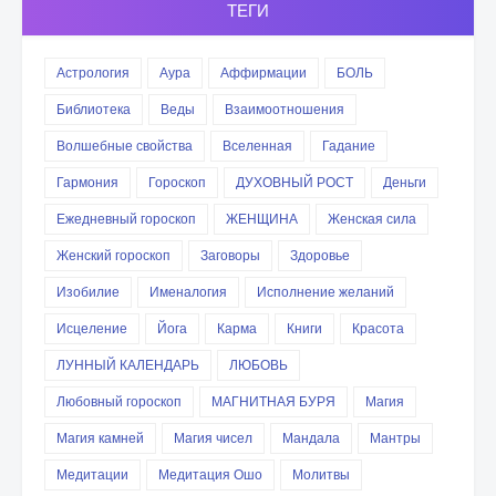
ТЕГИ
Астрология
Аура
Аффирмации
БОЛЬ
Библиотека
Веды
Взаимоотношения
Волшебные свойства
Вселенная
Гадание
Гармония
Гороскоп
ДУХОВНЫЙ РОСТ
Деньги
Ежедневный гороскоп
ЖЕНЩИНА
Женская сила
Женский гороскоп
Заговоры
Здоровье
Изобилие
Именалогия
Исполнение желаний
Исцеление
Йога
Карма
Книги
Красота
ЛУННЫЙ КАЛЕНДАРЬ
ЛЮБОВЬ
Любовный гороскоп
МАГНИТНАЯ БУРЯ
Магия
Магия камней
Магия чисел
Мандала
Мантры
Медитации
Медитация Ошо
Молитвы