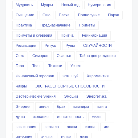
Мудрость
Мудры
Новый год
Нумерология
Очищение
Ошо
Пасха
Полнолуние
Порча
Практика
Предназначение
Приметы
Приметы и суеверия
Притча
Реинкарнация
Релаксация
Ритуал
Руны
СЛУЧАЙНОСТИ
Секс
Симорон
Счастье
Тайна дня рождения
Таро
Тест
Техники
Успех
Финансовый гороскоп
Фэн-шуй
Хиромантия
Чакры
ЭКСТРАСЕНСОРНЫЕ СПОСОБНОСТИ
Эзотерические учения
Эмоции
Энергетика
Энергия
ангел
брак
вампиры
ванга
душа
желание
женственность
жизнь
заклинания
зеркало
знаки
икона
имя
интуиция
кольца
кошка
луна