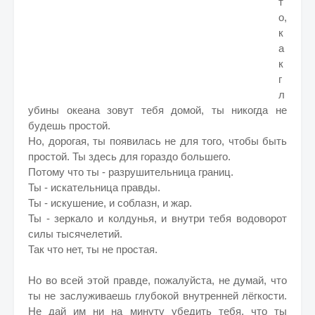
т
о,
к
а
к
г
л
убины океана зовут тебя домой, ты никогда не
будешь простой.
Но, дорогая, ты появилась не для того, чтобы быть
простой. Ты здесь для гораздо большего.
Потому что ты - разрушительница границ.
Ты - искательница правды.
Ты - искушение, и соблазн, и жар.
Ты - зеркало и колдунья, и внутри тебя водоворот
силы тысячелетий.
Так что нет, ты не простая.
Но во всей этой правде, пожалуйста, не думай, что
ты не заслуживаешь глубокой внутренней лёгкости.
Не дай им ни на минуту убедить тебя, что ты