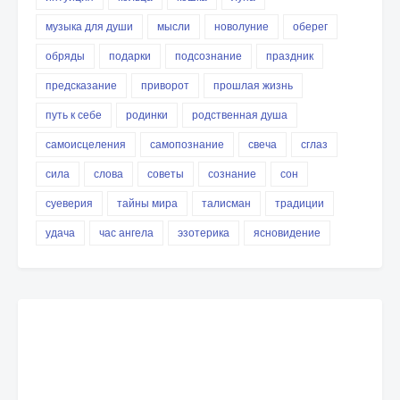
музыка для души
мысли
новолуние
оберег
обряды
подарки
подсознание
праздник
предсказание
приворот
прошлая жизнь
путь к себе
родинки
родственная душа
самоисцеления
самопознание
свеча
сглаз
сила
слова
советы
сознание
сон
суеверия
тайны мира
талисман
традиции
удача
час ангела
эзотерика
ясновидение