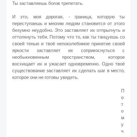
Ты заставляешь богов трепетать.
И это, моя дорогая, - граница, которую ты
переступаешь и многим людям становится от этого
безумно неудобно. Это заставляет их отпрыгнуть и
оттолкнуть тебя. Потому что то, как ты танцуешь со
своей тенью и твоё непоколебимое принятие своей
яркости заставляет их соприкоснуться с
необыкновенным пространством, которое
восхищает их и ужасает одновременно. Одно твоё
существование заставляет их сделать шаг в место,
которое они не готовы увидеть.
П
о
т
о
м
у
ч