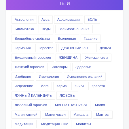
ТЕГИ
Астрология
Аура
Аффирмации
БОЛЬ
Библиотека
Веды
Взаимоотношения
Волшебные свойства
Вселенная
Гадание
Гармония
Гороскоп
ДУХОВНЫЙ РОСТ
Деньги
Ежедневный гороскоп
ЖЕНЩИНА
Женская сила
Женский гороскоп
Заговоры
Здоровье
Изобилие
Именалогия
Исполнение желаний
Исцеление
Йога
Карма
Книги
Красота
ЛУННЫЙ КАЛЕНДАРЬ
ЛЮБОВЬ
Любовный гороскоп
МАГНИТНАЯ БУРЯ
Магия
Магия камней
Магия чисел
Мандала
Мантры
Медитации
Медитация Ошо
Молитвы