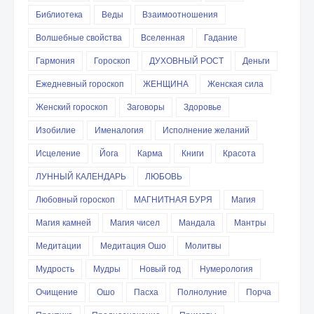
Библиотека
Веды
Взаимоотношения
Волшебные свойства
Вселенная
Гадание
Гармония
Гороскоп
ДУХОВНЫЙ РОСТ
Деньги
Ежедневный гороскоп
ЖЕНЩИНА
Женская сила
Женский гороскоп
Заговоры
Здоровье
Изобилие
Именалогия
Исполнение желаний
Исцеление
Йога
Карма
Книги
Красота
ЛУННЫЙ КАЛЕНДАРЬ
ЛЮБОВЬ
Любовный гороскоп
МАГНИТНАЯ БУРЯ
Магия
Магия камней
Магия чисел
Мандала
Мантры
Медитации
Медитация Ошо
Молитвы
Мудрость
Мудры
Новый год
Нумерология
Очищение
Ошо
Пасха
Полнолуние
Порча