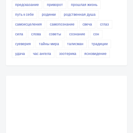
предсказание
приворот
прошлая жизнь
путь к себе
родинки
родственная душа
самоисцеления
самопознание
свеча
сглаз
сила
слова
советы
сознание
сон
суеверия
тайны мира
талисман
традиции
удача
час ангела
эзотерика
ясновидение