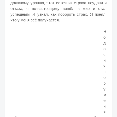
должному уровню, этот источник страха неудачи и
отказа, я по-настоящему вошёл в мир и стал
успешным. Я узнал, как побороть страх. Я понял,
что у меня всё получается.
Н
о
д
о
с
и
х
п
о
р
у
м
е
н
я,