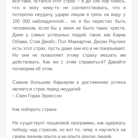
всё-таки, остался этот страх – я до сих пор боюсь,
что я могу чему-то не соответствовать, что я
потерплю неудачу, ударю лицом в грязь на виду у
100 000 наблюдателей… но я бы перестал быть
человеком, если бы у меня не было таких чувств.
Даже у самых успешных людей, таких как Барак
Обама, Стив Джобс, Пол Маккартни, Джоан Роулинг
есть этот страх, пусть даже они его и не показывают.
Но они не позволяют этому страху мешать им
действовать. Как же с этим справиться? Давайте
поговорим об этом.
Самым большим барьером к достижению успеха
является страх перед неудачей
– Свен Горан Эрикссон
Как побороть страхи
Не существует пошаговой программы, как одержать
победу над страхом, но вот то, чему я научился на
своём личном опыте и на опыте других людей.