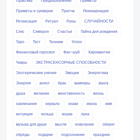
Практика
Предназначение
Приметы
Приметы и суеверия
Притча
Реинкарнация
Релаксация
Ритуал
Руны
СЛУЧАЙНОСТИ
Секс
Симорон
Счастье
Тайна дня рождения
Таро
Тест
Техники
Успех
Финансовый гороскоп
Фэн-шуй
Хиромантия
Чакры
ЭКСТРАСЕНСОРНЫЕ СПОСОБНОСТИ
Эзотерические учения
Эмоции
Энергетика
Энергия
ангел
брак
вампиры
ванга
душа
желание
женственность
жизнь
заклинания
зеркало
знаки
икона
имя
интуиция
кольца
кошка
луна
музыка для души
мысли
новолуние
оберег
обряды
подарки
подсознание
праздник