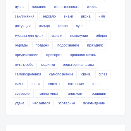
душа
желание
женственность
жизнь
заклинания
зеркало
знаки
икона
имя
интуиция
кольца
кошка
луна
музыка для души
мысли
новолуние
оберег
обряды
подарки
подсознание
праздник
предсказание
приворот
прошлая жизнь
путь к себе
родинки
родственная душа
самоисцеления
самопознание
свеча
сглаз
сила
слова
советы
сознание
сон
суеверия
тайны мира
талисман
традиции
удача
час ангела
эзотерика
ясновидение