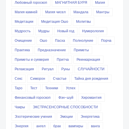
Любовный гороскоп
МАГНИТНАЯ БУРЯ
Магия
Магия камней
Магия чисел
Мандала
Мантры
Медитации
Медитация Ошо
Молитвы
Мудрость
Мудры
Новый год
Нумерология
Очищение
Ошо
Пасха
Полнолуние
Порча
Практика
Предназначение
Приметы
Приметы и суеверия
Притча
Реинкарнация
Релаксация
Ритуал
Руны
СЛУЧАЙНОСТИ
Секс
Симорон
Счастье
Тайна дня рождения
Таро
Тест
Техники
Успех
Финансовый гороскоп
Фэн-шуй
Хиромантия
Чакры
ЭКСТРАСЕНСОРНЫЕ СПОСОБНОСТИ
Эзотерические учения
Эмоции
Энергетика
Энергия
ангел
брак
вампиры
ванга