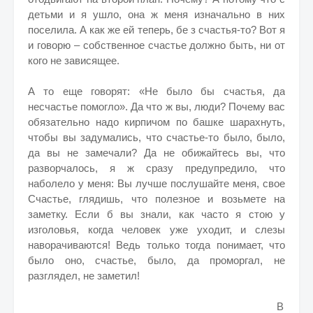
детьми и я ушло, она ж меня изначально в них
поселила. А как же ей теперь, бе з счастья-то? Вот я
и говорю – собственное счастье должно быть, ни от
кого не зависящее.
А то еще говорят: «Не было бы счастья, да
несчастье помогло». Да что ж вы, люди? Почему вас
обязательно надо кирпичом по башке шарахнуть,
чтобы вы задумались, что счастье-то было, было,
да вы не замечали? Да не обижайтесь вы, что
разворчалось, я ж сразу предупредило, что
наболело у меня: Вы лучше послушайте меня, свое
Счастье, глядишь, что полезное и возьмете на
заметку. Если б вы знали, как часто я стою у
изголовья, когда человек уже уходит, и слезы
наворачиваются! Ведь только тогда понимает, что
было оно, счастье, было, да проморгал, не
разглядел, не заметил!
В