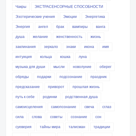
Чакры
ЭКСТРАСЕНСОРНЫЕ СПОСОБНОСТИ
Эзотерические учения
Эмоции
Энергетика
Энергия
ангел
брак
вампиры
ванга
душа
желание
женственность
жизнь
заклинания
зеркало
знаки
икона
имя
интуиция
кольца
кошка
луна
музыка для души
мысли
новолуние
оберег
обряды
подарки
подсознание
праздник
предсказание
приворот
прошлая жизнь
путь к себе
родинки
родственная душа
самоисцеления
самопознание
свеча
сглаз
сила
слова
советы
сознание
сон
суеверия
тайны мира
талисман
традиции