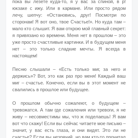
пока вы лезете куда-то, я у вас за спиной, в р!
юкзаке с ижу. Или в кармане. Или просто рядом
лечу, шепчу: «Остановись, друг! Посмотри по
сторонам! Я вот оно, твое Счастье!». Но куда там –
мало кто слышит. Я вам открою мой главный секрет:
я привязано ко времени. Меня нет в прошлом – это
уже просто счастливые картинки. И в будущем меня
нет – это только сладкие мечты. Я всегда в
настоящем!
Песню слышали – «Есть только миг, за него и
держись»? Вот, это как раз про меня! Каждый ваш
миг – счастье. Конечно, если вы в этот момент не
свалились в прошлое или будущее.
О прошлом обычно сожалеют, о будущем –
тревожатся. А там где сожаления или тревоги, я не
живу – несовместимы мы, что ж поделаешь! Я вам
вот что скажу! Если вы сейчас читаете мое письмо –
значит, у вас есть глаза, и они видят. Это ли не
счастье? Если вы незрячий, но вам кто-то прочитал