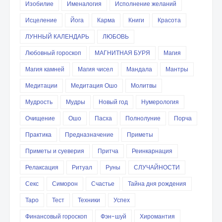
Изобилие
Именалогия
Исполнение желаний
Исцеление
Йога
Карма
Книги
Красота
ЛУННЫЙ КАЛЕНДАРЬ
ЛЮБОВЬ
Любовный гороскоп
МАГНИТНАЯ БУРЯ
Магия
Магия камней
Магия чисел
Мандала
Мантры
Медитации
Медитация Ошо
Молитвы
Мудрость
Мудры
Новый год
Нумерология
Очищение
Ошо
Пасха
Полнолуние
Порча
Практика
Предназначение
Приметы
Приметы и суеверия
Притча
Реинкарнация
Релаксация
Ритуал
Руны
СЛУЧАЙНОСТИ
Секс
Симорон
Счастье
Тайна дня рождения
Таро
Тест
Техники
Успех
Финансовый гороскоп
Фэн-шуй
Хиромантия