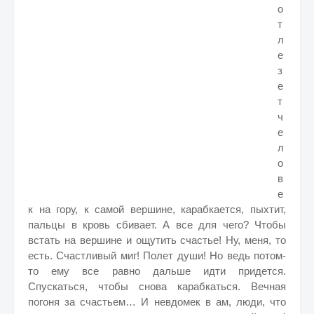
о
т
л
е
з
е
т
ч
е
л
о
в
е
к на гору, к самой вершине, карабкается, пыхтит,
пальцы в кровь сбивает. А все для чего? Чтобы
встать на вершине и ощутить счастье! Ну, меня, то
есть. Счастливый миг! Полет души! Но ведь потом-
то ему все равно дальше идти придется.
Спускаться, чтобы снова карабкаться. Вечная
погоня за счастьем… И невдомек в ам, люди, что