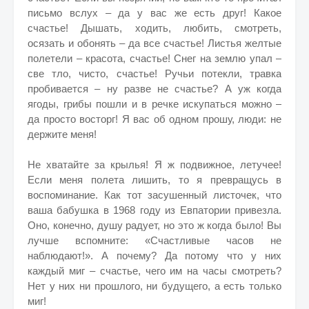
письмо вслух – да у вас же есть друг! Какое
счастье! Дышать, ходить, любить, смотреть,
осязать и обонять – да все счастье! Листья желтые
полетели – красота, счастье! Снег на землю упал –
све тло, чисто, счастье! Ручьи потекли, травка
пробивается – ну разве не счастье? А уж когда
ягоды, грибы пошли и в речке искупаться можно –
да просто восторг! Я вас об одном прошу, люди: не
держите меня!
Не хватайте за крылья! Я ж подвижное, летучее!
Если меня полета лишить, то я превращусь в
воспоминание. Как тот засушенный листочек, что
ваша бабушка в 1968 году из Евпатории привезла.
Оно, конечно, душу радует, но это ж когда было! Вы
лучше вспомните: «Счастливые часов не
наблюдают!». А почему? Да потому что у них
каждый миг – счастье, чего им на часы смотреть?
Нет у них ни прошлого, ни будущего, а есть только
миг!