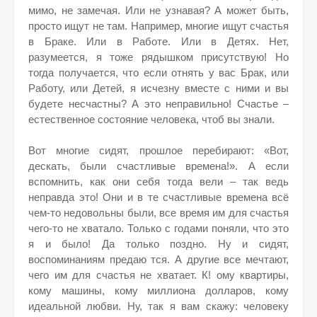
мимо, не замечая. Или не узнавая? А может быть,
просто ищут не там. Например, многие ищут счастья
в Браке. Или в Работе. Или в Детях. Нет,
разумеется, я тоже рядышком присутствую! Но
тогда получается, что если отнять у вас Брак, или
Работу, или Детей, я исчезну вместе с ними и вы
будете несчастны? А это неправильно! Счастье –
естественное состояние человека, чтоб вы знали.
Вот многие сидят, прошлое перебирают: «Вот,
дескать, были счастливые времена!». А если
вспомнить, как они себя тогда вели – так ведь
неправда это! Они и в те счастливые времена всё
чем-то недовольны были, все время им для счастья
чего-то не хватало. Только с годами поняли, что это
я и было! Да только поздно. Ну и сидят,
воспоминаниям предаю тся. А другие все мечтают,
чего им для счастья не хватает. К! ому квартиры,
кому машины, кому миллиона долларов, кому
идеальной любви. Ну, так я вам скажу: человеку