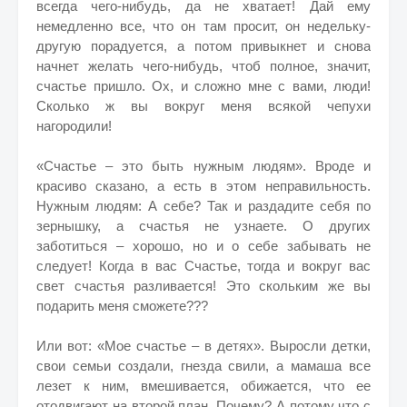
всегда чего-нибудь, да не хватает! Дай ему
немедленно все, что он там просит, он недельку-
другую порадуется, а потом привыкнет и снова
начнет желать чего-нибудь, чтоб полное, значит,
счастье пришло. Ох, и сложно мне с вами, люди!
Сколько ж вы вокруг меня всякой чепухи
нагородили!
«Счастье – это быть нужным людям». Вроде и
красиво сказано, а есть в этом неправильность.
Нужным людям: А себе? Так и раздадите себя по
зернышку, а счастья не узнаете. О других
заботиться – хорошо, но и о себе забывать не
следует! Когда в вас Счастье, тогда и вокруг вас
свет счастья разливается! Это скольким же вы
подарить меня сможете???
Или вот: «Мое счастье – в детях». Выросли детки,
свои семьи создали, гнезда свили, а мамаша все
лезет к ним, вмешивается, обижается, что ее
отодвигают на второй план. Почему? А потому что с