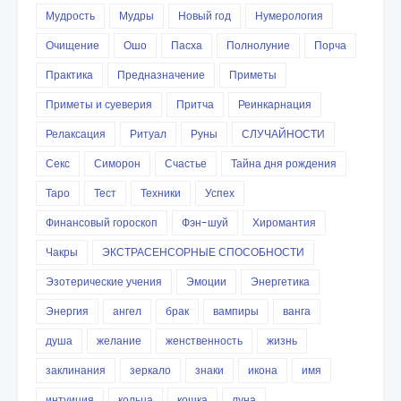
Мудрость
Мудры
Новый год
Нумерология
Очищение
Ошо
Пасха
Полнолуние
Порча
Практика
Предназначение
Приметы
Приметы и суеверия
Притча
Реинкарнация
Релаксация
Ритуал
Руны
СЛУЧАЙНОСТИ
Секс
Симорон
Счастье
Тайна дня рождения
Таро
Тест
Техники
Успех
Финансовый гороскоп
Фэн-шуй
Хиромантия
Чакры
ЭКСТРАСЕНСОРНЫЕ СПОСОБНОСТИ
Эзотерические учения
Эмоции
Энергетика
Энергия
ангел
брак
вампиры
ванга
душа
желание
женственность
жизнь
заклинания
зеркало
знаки
икона
имя
интуиция
кольца
кошка
луна