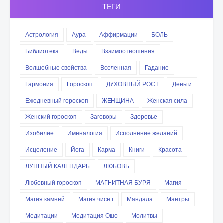
ТЕГИ
Астрология
Аура
Аффирмации
БОЛЬ
Библиотека
Веды
Взаимоотношения
Волшебные свойства
Вселенная
Гадание
Гармония
Гороскоп
ДУХОВНЫЙ РОСТ
Деньги
Ежедневный гороскоп
ЖЕНЩИНА
Женская сила
Женский гороскоп
Заговоры
Здоровье
Изобилие
Именалогия
Исполнение желаний
Исцеление
Йога
Карма
Книги
Красота
ЛУННЫЙ КАЛЕНДАРЬ
ЛЮБОВЬ
Любовный гороскоп
МАГНИТНАЯ БУРЯ
Магия
Магия камней
Магия чисел
Мандала
Мантры
Медитации
Медитация Ошо
Молитвы