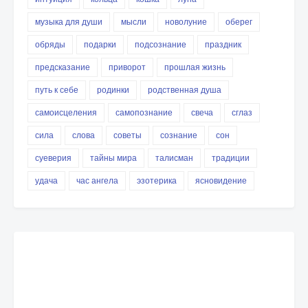
музыка для души
мысли
новолуние
оберег
обряды
подарки
подсознание
праздник
предсказание
приворот
прошлая жизнь
путь к себе
родинки
родственная душа
самоисцеления
самопознание
свеча
сглаз
сила
слова
советы
сознание
сон
суеверия
тайны мира
талисман
традиции
удача
час ангела
эзотерика
ясновидение