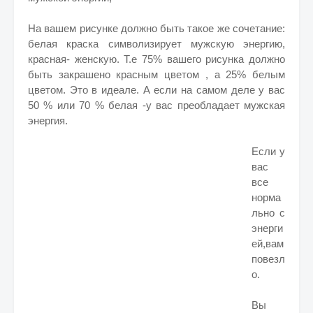
На вашем рисунке должно быть такое же сочетание:
белая краска символизирует мужскую энергию,
красная- женскую. Т.е 75% вашего рисунка должно
быть закрашено красным цветом , а 25% белым
цветом. Это в идеале. А если на самом деле у вас
50 % или 70 % белая -у вас преобладает мужская
энергия.
Если у
вас
все
норма
льно с
энерги
ей,вам
повезл
о.
Вы