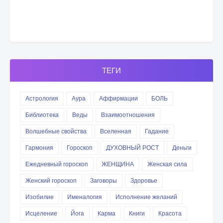
ТЕГИ
Астрология
Аура
Аффирмации
БОЛЬ
Библиотека
Веды
Взаимоотношения
Волшебные свойства
Вселенная
Гадание
Гармония
Гороскоп
ДУХОВНЫЙ РОСТ
Деньги
Ежедневный гороскоп
ЖЕНЩИНА
Женская сила
Женский гороскоп
Заговоры
Здоровье
Изобилие
Именалогия
Исполнение желаний
Исцеление
Йога
Карма
Книги
Красота