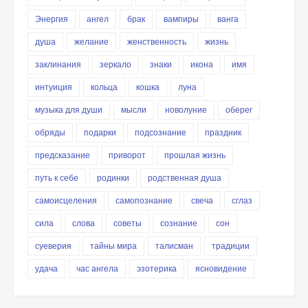
Энергия
ангел
брак
вампиры
ванга
душа
желание
женственность
жизнь
заклинания
зеркало
знаки
икона
имя
интуиция
кольца
кошка
луна
музыка для души
мысли
новолуние
оберег
обряды
подарки
подсознание
праздник
предсказание
приворот
прошлая жизнь
путь к себе
родинки
родственная душа
самоисцеления
самопознание
свеча
сглаз
сила
слова
советы
сознание
сон
суеверия
тайны мира
талисман
традиции
удача
час ангела
эзотерика
ясновидение