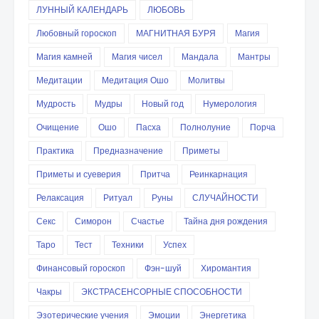
ЛУННЫЙ КАЛЕНДАРЬ
ЛЮБОВЬ
Любовный гороскоп
МАГНИТНАЯ БУРЯ
Магия
Магия камней
Магия чисел
Мандала
Мантры
Медитации
Медитация Ошо
Молитвы
Мудрость
Мудры
Новый год
Нумерология
Очищение
Ошо
Пасха
Полнолуние
Порча
Практика
Предназначение
Приметы
Приметы и суеверия
Притча
Реинкарнация
Релаксация
Ритуал
Руны
СЛУЧАЙНОСТИ
Секс
Симорон
Счастье
Тайна дня рождения
Таро
Тест
Техники
Успех
Финансовый гороскоп
Фэн-шуй
Хиромантия
Чакры
ЭКСТРАСЕНСОРНЫЕ СПОСОБНОСТИ
Эзотерические учения
Эмоции
Энергетика