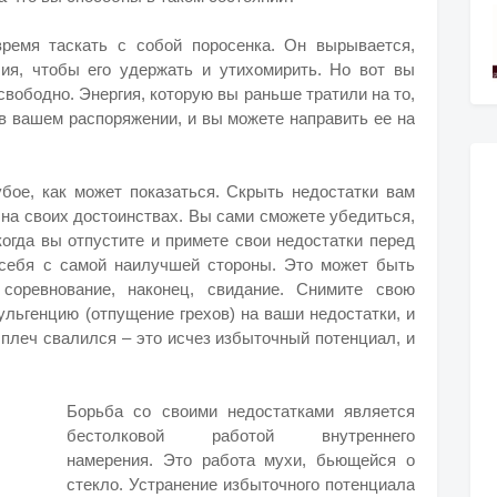
время таскать с собой поросенка. Он вырывается,
лия, чтобы его удержать и утихомирить. Но вот вы
 свободно. Энергия, которую вы раньше тратили на то,
в вашем распоряжении, и вы можете направить ее на
убое, как может показаться. Скрыть недостатки вам
 на своих достоинствах. Вы сами сможете убедиться,
когда вы отпустите и примете свои недостатки перед
 себя с самой наилучшей стороны. Это может быть
 соревнование, наконец, свидание. Снимите свою
льгенцию (отпущение грехов) на ваши недостатки, и
с плеч свалился – это исчез избыточный потенциал, и
Борьба со своими недостатками является
бестолковой работой внутреннего
намерения. Это работа мухи, бьющейся о
стекло. Устранение избыточного потенциала