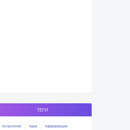
ТЕГИ
Астрология
Аура
Аффирмации