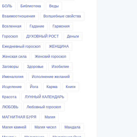
БОЛЬ
Библиотека
Веды
Взаимоотношения
Волшебные свойства
Вселенная
Гадание
Гармония
Гороскоп
ДУХОВНЫЙ РОСТ
Деньги
Ежедневный гороскоп
ЖЕНЩИНА
Женская сила
Женский гороскоп
Заговоры
Здоровье
Изобилие
Именалогия
Исполнение желаний
Исцеление
Йога
Карма
Книги
Красота
ЛУННЫЙ КАЛЕНДАРЬ
ЛЮБОВЬ
Любовный гороскоп
МАГНИТНАЯ БУРЯ
Магия
Магия камней
Магия чисел
Мандала