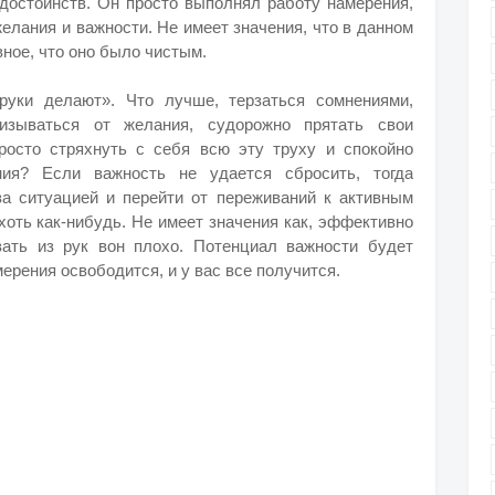
 достоинств. Он просто выполнял работу намерения,
елания и важности. Не имеет значения, что в данном
вное, что оно было чистым.
руки делают». Что лучше, терзаться сомнениями,
лизываться от желания, судорожно прятать свои
росто стряхнуть с себя всю эту труху и спокойно
ния? Если важность не удается сбросить, тогда
за ситуацией и перейти от переживаний к активным
хоть как-нибудь. Не имеет значения как, эффективно
вать из рук вон плохо. Потенциал важности будет
ерения освободится, и у вас все получится.