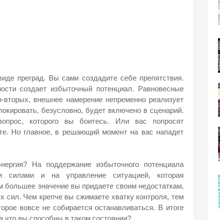
виде преград. Вы сами создадите себе препятствия.
ности создает избыточный потенциал. Равновесные
-вторых, внешнее намерение непременно реализует
локировать, безусловно, будет включено в сценарий.
вопрос, которого вы боитесь. Или вас попросят
ете. Но главное, в решающий момент на вас нападет
нергия? На поддержание избыточного потенциала
и силами и на управление ситуацией, которая
ем большее значение вы придаете своим недостаткам,
х сил. Чем крепче вы сжимаете хватку контроля, тем
торое вовсе не собирается останавливаться. В итоге
а что вы способны в таком состоянии?