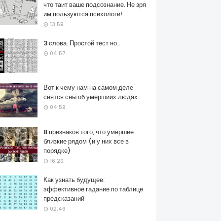
что таит ваше подсознание. Не зря
им пользуются психологи!
13:59
3 слова. Простой тест но..
04:57
Вот к чему нам на самом деле
снятся сны об умершиих людях
04:59
8 признаков того, что умершие
близкие рядом (и у них все в
порядке)
16:20
Как узнать будущее:
эффективное гадание по таблице
предсказаний
02:46