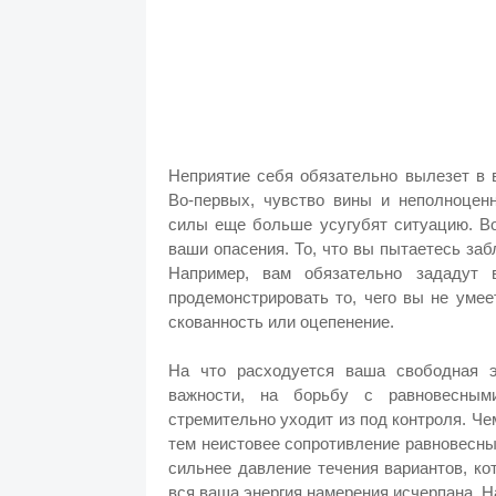
Неприятие себя обязательно вылезет в 
Во-первых, чувство вины и неполноцен
силы еще больше усугубят ситуацию. Во
ваши опасения. То, что вы пытаетесь заб
Например, вам обязательно зададут 
продемонстрировать то, чего вы не уме
скованность или оцепенение.
На что расходуется ваша свободная э
важности, на борьбу с равновесным
стремительно уходит из под контроля. Ч
тем неистовее сопротивление равновесны
сильнее давление течения вариантов, ко
вся ваша энергия намерения исчерпана. Н