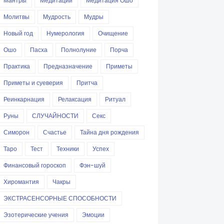
Мантры
Медитации
Медитация Ошо
Молитвы
Мудрость
Мудры
Новый год
Нумерология
Очищение
Ошо
Пасха
Полнолуние
Порча
Практика
Предназначение
Приметы
Приметы и суеверия
Притча
Реинкарнация
Релаксация
Ритуал
Руны
СЛУЧАЙНОСТИ
Секс
Симорон
Счастье
Тайна дня рождения
Таро
Тест
Техники
Успех
Финансовый гороскоп
Фэн-шуй
Хиромантия
Чакры
ЭКСТРАСЕНСОРНЫЕ СПОСОБНОСТИ
Эзотерические учения
Эмоции