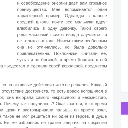
и освобождение энергии дает вам огромное
преимущество. Мне вспоминается один
характерный пример. Однажды в классе
средней школы почти все мальчики вдруг
влюбились в одну девочку. Такой своего
рода массовый психоз иногда случается, и
не только в школе. Ничем таким особенным
она не отличалась, но была довольно
привлекательна. Поклонники считали ее,
чуть ли не богиней, и прямо боялись к ней
на пьедестал и сделали своей королевой, предметом
 но на активные действия никто не решался. Каждый
 отсутствие достоинств, то есть вовсю копошился в
от, она выбрала самого некрасивого и неказистого,
м. Почему так получилось? Оказывается, в то время
ли щеки и растопыривали пальцы, он просто взял,
а такое не мог решиться ни один из героев, в душе
. Ее же избранник не тратил энергию на сокрытие