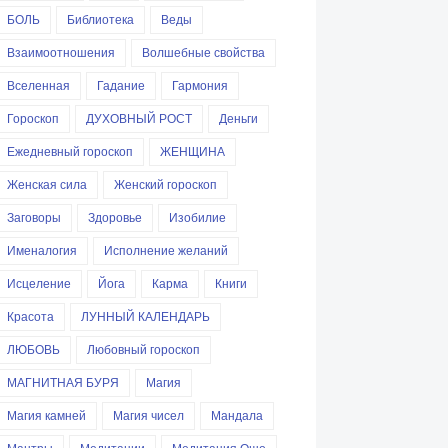
БОЛЬ
Библиотека
Веды
Взаимоотношения
Волшебные свойства
Вселенная
Гадание
Гармония
Гороскоп
ДУХОВНЫЙ РОСТ
Деньги
Ежедневный гороскоп
ЖЕНЩИНА
Женская сила
Женский гороскоп
Заговоры
Здоровье
Изобилие
Именалогия
Исполнение желаний
Исцеление
Йога
Карма
Книги
Красота
ЛУННЫЙ КАЛЕНДАРЬ
ЛЮБОВЬ
Любовный гороскоп
МАГНИТНАЯ БУРЯ
Магия
Магия камней
Магия чисел
Мандала