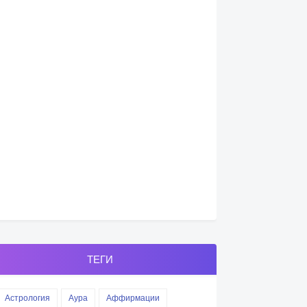
ТЕГИ
Астрология
Аура
Аффирмации