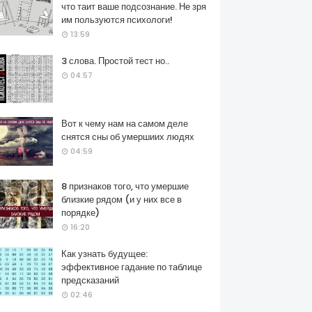
что таит ваше подсознание. Не зря
им пользуются психологи!
13:59
3 слова. Простой тест но..
04:57
Вот к чему нам на самом деле
снятся сны об умершиих людях
04:59
8 признаков того, что умершие
близкие рядом (и у них все в
порядке)
16:20
Как узнать будущее:
эффективное гадание по таблице
предсказаний
02:46