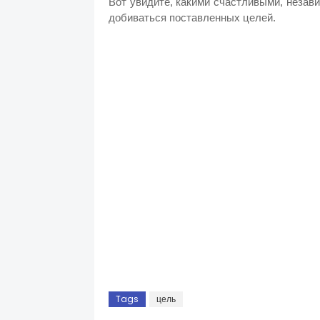
Вот увидите, какими счастливыми, незав
добиваться поставленных целей.
Tags
цель