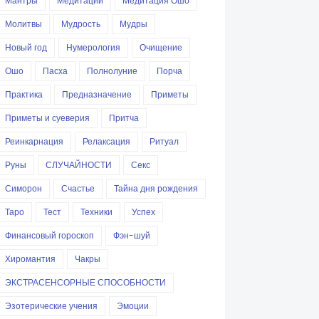
Мантры
Медитации
Медитация Ошо
Молитвы
Мудрость
Мудры
Новый год
Нумерология
Очищение
Ошо
Пасха
Полнолуние
Порча
Практика
Предназначение
Приметы
Приметы и суеверия
Притча
Реинкарнация
Релаксация
Ритуал
Руны
СЛУЧАЙНОСТИ
Секс
Симорон
Счастье
Тайна дня рождения
Таро
Тест
Техники
Успех
Финансовый гороскоп
Фэн-шуй
Хиромантия
Чакры
ЭКСТРАСЕНСОРНЫЕ СПОСОБНОСТИ
Эзотерические учения
Эмоции