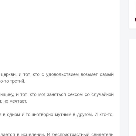
 церкви, и тот, кто с удовольствием возьмёт самый
о-то третий.
нщину, и тот, кто мог заняться сексом со случайной
, но мечтает.
м в одном и тошнотворно мутным в другом. И кто-то,
уждается в исцелении. И беспристрастный свидетель