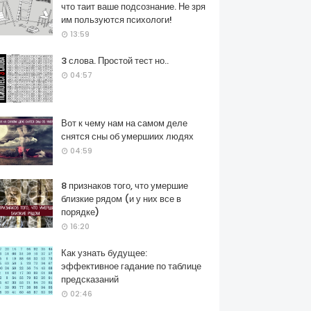
что таит ваше подсознание. Не зря
им пользуются психологи!
13:59
3 слова. Простой тест но..
04:57
Вот к чему нам на самом деле
снятся сны об умершиих людях
04:59
8 признаков того, что умершие
близкие рядом (и у них все в
порядке)
16:20
Как узнать будущее:
эффективное гадание по таблице
предсказаний
02:46