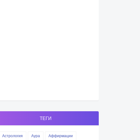
ТЕГИ
Астрология
Аура
Аффирмации