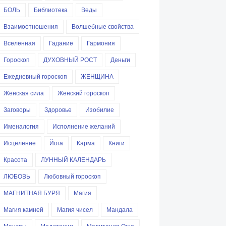
БОЛЬ
Библиотека
Веды
Взаимоотношения
Волшебные свойства
Вселенная
Гадание
Гармония
Гороскоп
ДУХОВНЫЙ РОСТ
Деньги
Ежедневный гороскоп
ЖЕНЩИНА
Женская сила
Женский гороскоп
Заговоры
Здоровье
Изобилие
Именалогия
Исполнение желаний
Исцеление
Йога
Карма
Книги
Красота
ЛУННЫЙ КАЛЕНДАРЬ
ЛЮБОВЬ
Любовный гороскоп
МАГНИТНАЯ БУРЯ
Магия
Магия камней
Магия чисел
Мандала