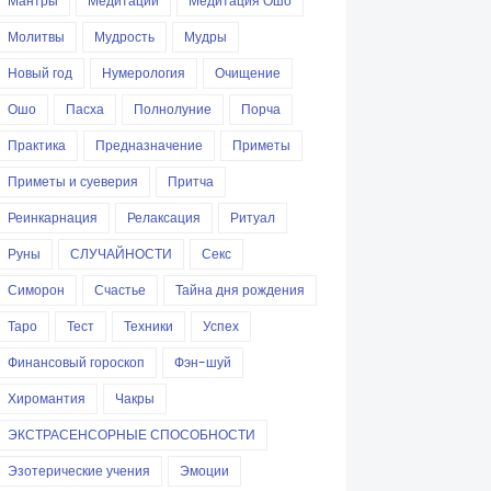
Мантры
Медитации
Медитация Ошо
Молитвы
Мудрость
Мудры
Новый год
Нумерология
Очищение
Ошо
Пасха
Полнолуние
Порча
Практика
Предназначение
Приметы
Приметы и суеверия
Притча
Реинкарнация
Релаксация
Ритуал
Руны
СЛУЧАЙНОСТИ
Секс
Симорон
Счастье
Тайна дня рождения
Таро
Тест
Техники
Успех
Финансовый гороскоп
Фэн-шуй
Хиромантия
Чакры
ЭКСТРАСЕНСОРНЫЕ СПОСОБНОСТИ
Эзотерические учения
Эмоции