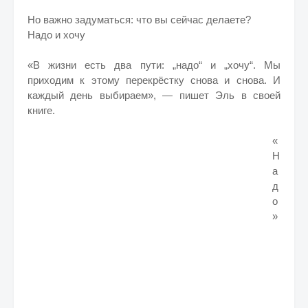
Но важно задуматься: что вы сейчас делаете?
Надо и хочу
«В жизни есть два пути: „надо“ и „хочу“. Мы
приходим к этому перекрёстку снова и снова. И
каждый день выбираем», — пишет Эль в своей
книге.
«
Н
а
д
о
»