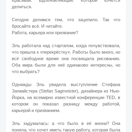
Красивая. Вдохновляющая. Которой хочется
делиться.
Сегодня делимся тем, что зацепило. Так что
бросайте всё. И читайте.
Работа, карьера или призвание?
Эль работала над стартапом, когда почувствовала,
что пришла к «перекрёстку». Работы было много, но
всё свободное время она посвящала рисованию.
Оба мира были для неё одинаково интересны, но
что выбрать?
Однажды Эль увидела выступление Стефана
Загмайстера (Stefan Sagmeister), дизайнера из Нью-
Йорка, на всемирно известной конференции TED, в
котором он показал разницу между работой,
карьерой и призванием.
Эль задумалась: а что было в её жизни? Она
поняла, что хочет иметь такую работу, которая была