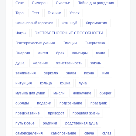
Секс
Симорон
Счастье
Тайна дня рождения
Таро
Тест
Техники
Успех
Финансовый гороскоп
Фэн-шуй
Хиромантия
Чакры
ЭКСТРАСЕНСОРНЫЕ СПОСОБНОСТИ
Эзотерические учения
Эмоции
Энергетика
Энергия
ангел
брак
вампиры
ванга
душа
желание
женственность
жизнь
заклинания
зеркало
знаки
икона
имя
интуиция
кольца
кошка
луна
музыка для души
мысли
новолуние
оберег
обряды
подарки
подсознание
праздник
предсказание
приворот
прошлая жизнь
путь к себе
родинки
родственная душа
самоисцеления
самопознание
свеча
сглаз