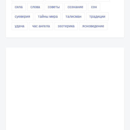
сила
слова
советы
сознание
сон
суеверия
тайны мира
талисман
традиции
удача
час ангела
эзотерика
ясновидение