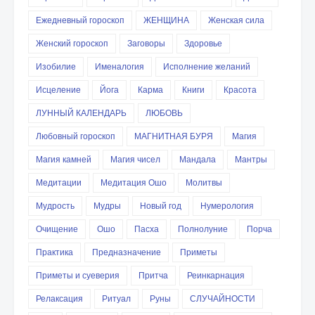
Ежедневный гороскоп
ЖЕНЩИНА
Женская сила
Женский гороскоп
Заговоры
Здоровье
Изобилие
Именалогия
Исполнение желаний
Исцеление
Йога
Карма
Книги
Красота
ЛУННЫЙ КАЛЕНДАРЬ
ЛЮБОВЬ
Любовный гороскоп
МАГНИТНАЯ БУРЯ
Магия
Магия камней
Магия чисел
Мандала
Мантры
Медитации
Медитация Ошо
Молитвы
Мудрость
Мудры
Новый год
Нумерология
Очищение
Ошо
Пасха
Полнолуние
Порча
Практика
Предназначение
Приметы
Приметы и суеверия
Притча
Реинкарнация
Релаксация
Ритуал
Руны
СЛУЧАЙНОСТИ