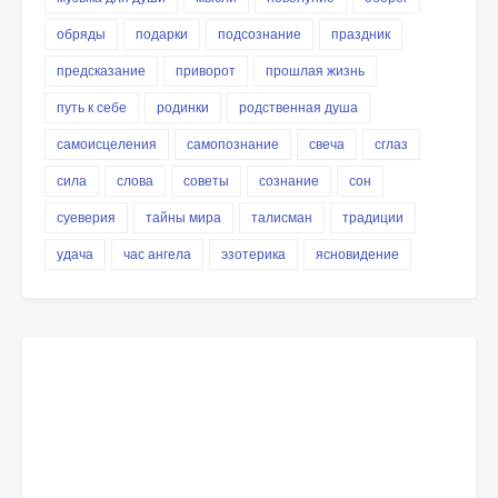
обряды
подарки
подсознание
праздник
предсказание
приворот
прошлая жизнь
путь к себе
родинки
родственная душа
самоисцеления
самопознание
свеча
сглаз
сила
слова
советы
сознание
сон
суеверия
тайны мира
талисман
традиции
удача
час ангела
эзотерика
ясновидение