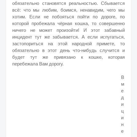
обязательно становятся реальностью. Сбывается
всё: что мы любим, боимся, ненавидим, чего мы
хотим. Если не побояться пойти по дороге, по
которой пробежала чёрная кошка, то совершенно
ничего не может произойти! И этот забавный
инцидент тут же забывается. А если испугаться,
застопориться на этой народной примете, то
обязательно в этот день что-нибудь случится и
будет тут же привязано к кошке, которая
перебежала Вам дорогу.
В
м
е
д
и
ц
и
н
е