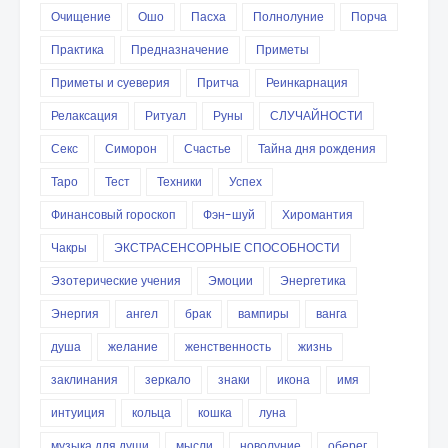
Очищение
Ошо
Пасха
Полнолуние
Порча
Практика
Предназначение
Приметы
Приметы и суеверия
Притча
Реинкарнация
Релаксация
Ритуал
Руны
СЛУЧАЙНОСТИ
Секс
Симорон
Счастье
Тайна дня рождения
Таро
Тест
Техники
Успех
Финансовый гороскоп
Фэн-шуй
Хиромантия
Чакры
ЭКСТРАСЕНСОРНЫЕ СПОСОБНОСТИ
Эзотерические учения
Эмоции
Энергетика
Энергия
ангел
брак
вампиры
ванга
душа
желание
женственность
жизнь
заклинания
зеркало
знаки
икона
имя
интуиция
кольца
кошка
луна
музыка для души
мысли
новолуние
оберег