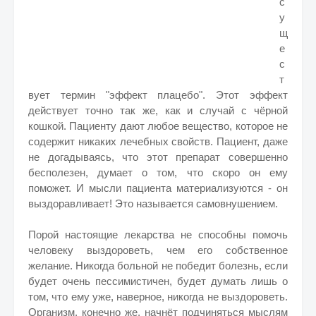
с
у
щ
е
с
т
вует термин "эффект плацебо". Этот эффект
действует точно так же, как и случай с чёрной
кошкой. Пациенту дают любое вещество, которое не
содержит никаких лечебных свойств. Пациент, даже
не догадываясь, что этот препарат совершенно
бесполезен, думает о том, что скоро он ему
поможет. И мысли пациента материализуются - он
выздоравливает! Это называется самовнушением.
Порой настоящие лекарства не способны помочь
человеку выздороветь, чем его собственное
желание. Никогда больной не победит болезнь, если
будет очень пессимистичен, будет думать лишь о
том, что ему уже, наверное, никогда не выздороветь.
Организм, конечно же, начнёт подчиняться мыслям