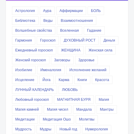
Астрология
Аура
Аффирмации
БОЛЬ
Библиотека
Веды
Взаимоотношения
Волшебные свойства
Вселенная
Гадание
Гармония
Гороскоп
ДУХОВНЫЙ РОСТ
Деньги
Ежедневный гороскоп
ЖЕНЩИНА
Женская сила
Женский гороскоп
Заговоры
Здоровье
Изобилие
Именалогия
Исполнение желаний
Исцеление
Йога
Карма
Книги
Красота
ЛУННЫЙ КАЛЕНДАРЬ
ЛЮБОВЬ
Любовный гороскоп
МАГНИТНАЯ БУРЯ
Магия
Магия камней
Магия чисел
Мандала
Мантры
Медитации
Медитация Ошо
Молитвы
Мудрость
Мудры
Новый год
Нумерология