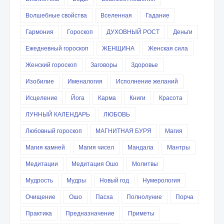
Волшебные свойства
Вселенная
Гадание
Гармония
Гороскоп
ДУХОВНЫЙ РОСТ
Деньги
Ежедневный гороскоп
ЖЕНЩИНА
Женская сила
Женский гороскоп
Заговоры
Здоровье
Изобилие
Именалогия
Исполнение желаний
Исцеление
Йога
Карма
Книги
Красота
ЛУННЫЙ КАЛЕНДАРЬ
ЛЮБОВЬ
Любовный гороскоп
МАГНИТНАЯ БУРЯ
Магия
Магия камней
Магия чисел
Мандала
Мантры
Медитации
Медитация Ошо
Молитвы
Мудрость
Мудры
Новый год
Нумерология
Очищение
Ошо
Пасха
Полнолуние
Порча
Практика
Предназначение
Приметы