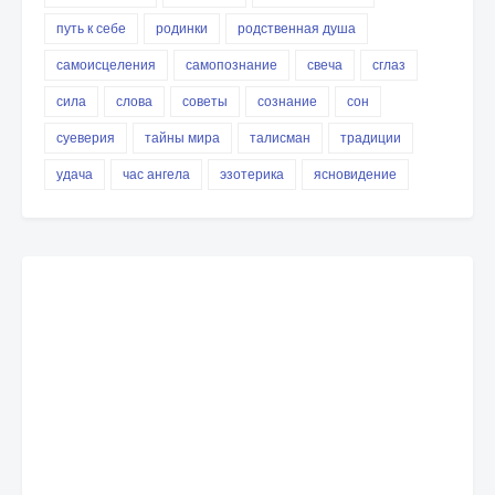
путь к себе
родинки
родственная душа
самоисцеления
самопознание
свеча
сглаз
сила
слова
советы
сознание
сон
суеверия
тайны мира
талисман
традиции
удача
час ангела
эзотерика
ясновидение