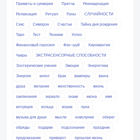
Приметы и суеверия
Притча
Реинкарнация
Релаксация
Ритуал
Руны
СЛУЧАЙНОСТИ
Секс
Симорон
Счастье
Тайна дня рождения
Таро
Тест
Техники
Успех
Финансовый гороскоп
Фэн-шуй
Хиромантия
Чакры
ЭКСТРАСЕНСОРНЫЕ СПОСОБНОСТИ
Эзотерические учения
Эмоции
Энергетика
Энергия
ангел
брак
вампиры
ванга
душа
желание
женственность
жизнь
заклинания
зеркало
знаки
икона
имя
интуиция
кольца
кошка
луна
музыка для души
мысли
новолуние
оберег
обряды
подарки
подсознание
праздник
предсказание
приворот
прошлая жизнь