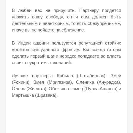
В любви вас не приручить. Партнеру придется
уважать вашу свободу, он и сам должен быть
деятельным и авантюрным, то есть «безупречным»,
иначе вы не пойдете на сближение.
В Индии ашвини пользуются репутацией стойких
«бойцов сексуального фронта». Вы всегда готовы
сделать первый шаг и нередко попадаете во власть
своих неукротимых желаний.
Лучшие партнеры: Кобыла (Шатаби-шак), Змей
(Рохини), Змея (Мригазира), Олениха (Анурадха),
Олень (Жиешта), Обезьяна-самец (Пурва Ашадха) и
Мартышка (Шравана).