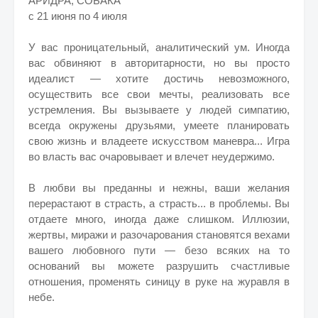
АРИДРА, СОБАКА
с 21 июня по 4 июля
У вас проницательный, аналитический ум. Иногда
вас обвиняют в авторитарности, но вы просто
идеалист — хотите достичь невозможного,
осуществить все свои мечты, реализовать все
устремления. Вы вызываете у людей симпатию,
всегда окружены друзьями, умеете
планировать
свою жизнь
и владеете искусством маневра... Игра
во власть вас очаровывает и влечет неудержимо.
В любви вы преданны и нежны, ваши желания
перерастают в страсть, а страсть... в проблемы. Вы
отдаете много, иногда даже слишком. Иллюзии,
жертвы, миражи и разочарования становятся вехами
вашего любовного пути — безо всяких на то
оснований вы можете разрушить счастливые
отношения, променять синицу в руке на журавля в
небе.