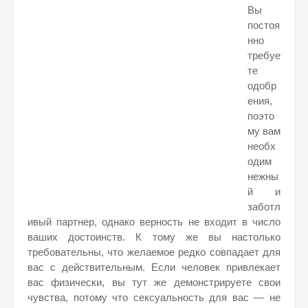
Вы
постоя
нно
требуе
те
одобр
ения,
поэто
му вам
необх
одим
нежны
й и
заботл
ивый партнер, однако верность не входит в число
ваших достоинств. К тому же вы настолько
требовательны, что желаемое редко совпадает для
вас с действительным. Если человек привлекает
вас физически, вы тут же демонстрируете свои
чувства, потому что сексуальность для вас — не