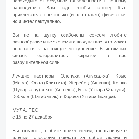
переходите от безумной влюбленности к полному
равнодушию. Вам надо, чтобы партнер был
привлекателен не только (и не столько) физически,
но и интеллектуально.
Вы не на шутку озабочены сексом, любите
разнообразие и не экономите на чувствах, что может
перерасти в настоящее исступление. В интимных
связях остерегайтесь скрытой в вас
разрушительной силы.
Лучшие партнеры: Оленуха (Анурад-ха), Крыс
(Магха), Овца (Криттика), Жеребец (Ашвини), Кошка
(Пунарва-зу) и Кот (Ашлеша), Бык (Уттара Фалгуни),
Кобыла (Шатабишак) и Корова (Уттара Бхадра).
МУЛА, ПЕС
с 15 по 27 декабря
Вы отважны, любите приключения, фонтанируете
идеями, способны повести за собой людей и