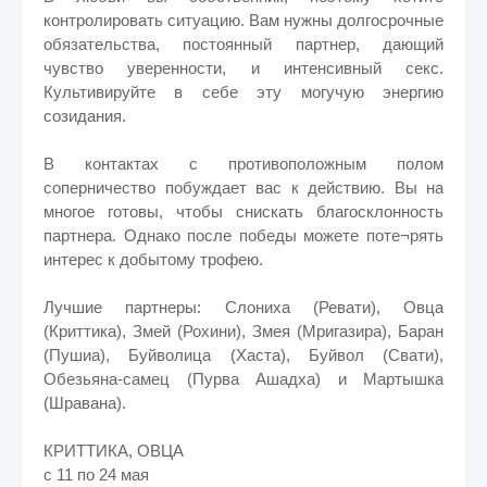
контролировать ситуацию. Вам нужны долгосрочные
обязательства, постоянный партнер, дающий
чувство уверенности, и интенсивный секс.
Культивируйте в себе эту могучую энергию
созидания.
В контактах с противоположным полом
соперничество побуждает вас к действию. Вы на
многое готовы, чтобы снискать благосклонность
партнера. Однако после победы можете поте¬рять
интерес к добытому трофею.
Лучшие партнеры: Слониха (Ревати), Овца
(Криттика), Змей (Рохини), Змея (Мригазира), Баран
(Пушиа), Буйволица (Хаста), Буйвол (Свати),
Обезьяна-самец (Пурва Ашадха) и Мартышка
(Шравана).
КРИТТИКА, ОВЦА
с 11 по 24 мая