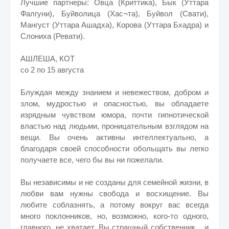
Лучшие партнеры: Овца (Криттика), Бык (Уттара
Фалгуни), Буйволица (Хас¬та), Буйвол (Свати),
Мангуст (Уттара Ашадха), Корова (Уттара Бхадра) и
Слониха (Ревати).
АШЛЕША, КОТ
со 2 по 15 августа
Блуждая между знанием и невежеством, добром и
злом, мудростью и опасностью, вы обладаете
изрядным чувством юмора, почти гипнотической
властью над людьми, проницательным взглядом на
вещи. Вы очень активны интеллектуально, а
обольщать
благодаря своей способности
вы легко
получаете все, чего бы вы ни пожелали.
Вы независимы и не созданы для семейной жизни, в
любви вам нужны свобода и восхищение. Вы
любите соблазнять, а потому вокруг вас всегда
много поклонников, но, возможно, кого-то одного,
главного, не хватает. Вы страшный собственник... и