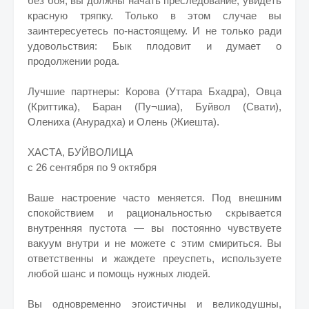
без боя, вы должны начать преследование, увидеть
красную тряпку. Только в этом случае вы
заинтересуетесь по-настоящему. И не только ради
удовольствия: Бык плодовит и думает о
продолжении рода.
Лучшие партнеры: Корова (Уттара Бхадра), Овца
(Криттика), Баран (Пу¬шиа), Буйвол (Свати),
Олениха (Анурадха) и Олень (Жиешта).
ХАСТА, БУЙВОЛИЦА
с 26 сентября по 9 октября
Ваше настроение часто меняется. Под внешним
спокойствием и рациональностью скрывается
внутренняя пустота — вы постоянно чувствуете
вакуум внутри и не можете с этим смириться. Вы
ответственны и жаждете преуспеть, используете
любой шанс и помощь нужных людей.
Вы одновременно эгоистичны и великодушны,