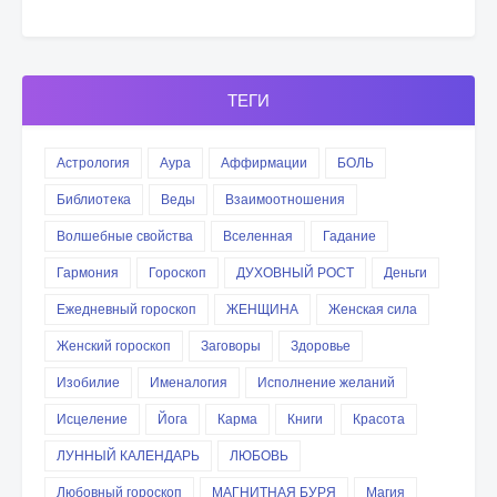
ТЕГИ
Астрология
Аура
Аффирмации
БОЛЬ
Библиотека
Веды
Взаимоотношения
Волшебные свойства
Вселенная
Гадание
Гармония
Гороскоп
ДУХОВНЫЙ РОСТ
Деньги
Ежедневный гороскоп
ЖЕНЩИНА
Женская сила
Женский гороскоп
Заговоры
Здоровье
Изобилие
Именалогия
Исполнение желаний
Исцеление
Йога
Карма
Книги
Красота
ЛУННЫЙ КАЛЕНДАРЬ
ЛЮБОВЬ
Любовный гороскоп
МАГНИТНАЯ БУРЯ
Магия