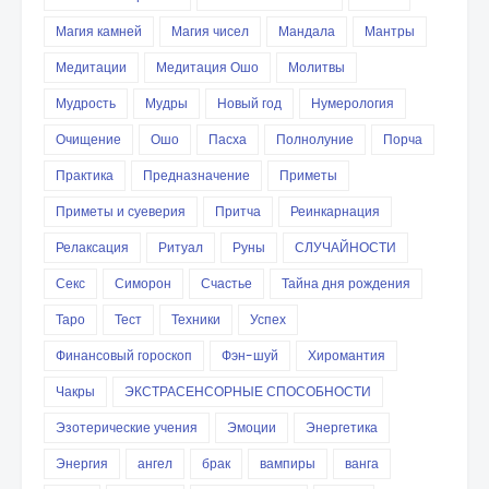
Магия камней
Магия чисел
Мандала
Мантры
Медитации
Медитация Ошо
Молитвы
Мудрость
Мудры
Новый год
Нумерология
Очищение
Ошо
Пасха
Полнолуние
Порча
Практика
Предназначение
Приметы
Приметы и суеверия
Притча
Реинкарнация
Релаксация
Ритуал
Руны
СЛУЧАЙНОСТИ
Секс
Симорон
Счастье
Тайна дня рождения
Таро
Тест
Техники
Успех
Финансовый гороскоп
Фэн-шуй
Хиромантия
Чакры
ЭКСТРАСЕНСОРНЫЕ СПОСОБНОСТИ
Эзотерические учения
Эмоции
Энергетика
Энергия
ангел
брак
вампиры
ванга