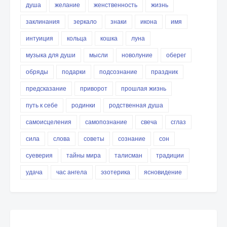
душа
желание
женственность
жизнь
заклинания
зеркало
знаки
икона
имя
интуиция
кольца
кошка
луна
музыка для души
мысли
новолуние
оберег
обряды
подарки
подсознание
праздник
предсказание
приворот
прошлая жизнь
путь к себе
родинки
родственная душа
самоисцеления
самопознание
свеча
сглаз
сила
слова
советы
сознание
сон
суеверия
тайны мира
талисман
традиции
удача
час ангела
эзотерика
ясновидение