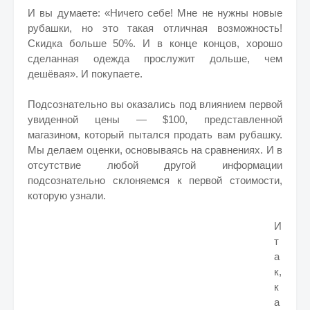
И вы думаете: «Ничего себе! Мне не нужны новые
рубашки, но это такая отличная возможность!
Скидка больше 50%. И в конце концов, хорошо
сделанная одежда прослужит дольше, чем
дешёвая». И покупаете.
Подсознательно вы оказались под влиянием первой
увиденной цены — $100, представленной
магазином, который пытался продать вам рубашку.
Мы делаем оценки, основываясь на сравнениях. И в
отсутствие любой другой информации
подсознательно склоняемся к первой стоимости,
которую узнали.
И
т
а
к,
к
а