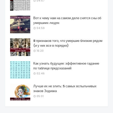
04:57
Вот к чему нам на самом деле снятся сны об
умершиих людях
04:59
8 признаков того, что умершие близкие рядом
(и у них все в порядке)
16:20
Как узнать будущее: эффективное гадание
по таблице предсказаний
02:46
Лучше их не злить: 5 самых вспыльчивых
знаков Зодиака
05:01