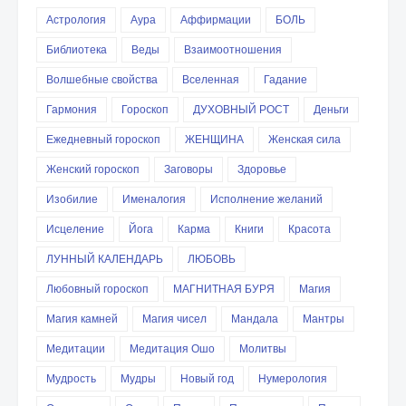
Астрология
Аура
Аффирмации
БОЛЬ
Библиотека
Веды
Взаимоотношения
Волшебные свойства
Вселенная
Гадание
Гармония
Гороскоп
ДУХОВНЫЙ РОСТ
Деньги
Ежедневный гороскоп
ЖЕНЩИНА
Женская сила
Женский гороскоп
Заговоры
Здоровье
Изобилие
Именалогия
Исполнение желаний
Исцеление
Йога
Карма
Книги
Красота
ЛУННЫЙ КАЛЕНДАРЬ
ЛЮБОВЬ
Любовный гороскоп
МАГНИТНАЯ БУРЯ
Магия
Магия камней
Магия чисел
Мандала
Мантры
Медитации
Медитация Ошо
Молитвы
Мудрость
Мудры
Новый год
Нумерология