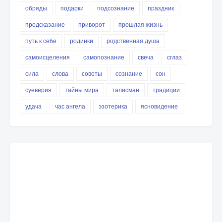
обряды
подарки
подсознание
праздник
предсказание
приворот
прошлая жизнь
путь к себе
родинки
родственная душа
самоисцеления
самопознание
свеча
сглаз
сила
слова
советы
сознание
сон
суеверия
тайны мира
талисман
традиции
удача
час ангела
эзотерика
ясновидение