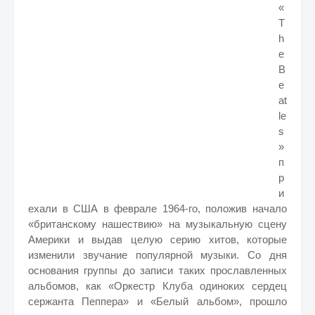
«
T
h
e
B
e
at
le
s
»
п
р
и
ехали в США в феврале 1964-го, положив начало
«британскому нашествию» на музыкальную сцену
Америки и выдав целую серию хитов, которые
изменили звучание популярной музыки. Со дня
основания группы до записи таких прославленных
альбомов, как «Оркестр Клуба одиноких сердец
сержанта Пеппера» и «Белый альбом», прошло