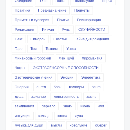
Очищение
Ошо
Пасха
Полнолуние
Порча
Практика
Предназначение
Приметы
Приметы и суеверия
Притча
Реинкарнация
Релаксация
Ритуал
Руны
СЛУЧАЙНОСТИ
Секс
Симорон
Счастье
Тайна дня рождения
Таро
Тест
Техники
Успех
Финансовый гороскоп
Фэн-шуй
Хиромантия
Чакры
ЭКСТРАСЕНСОРНЫЕ СПОСОБНОСТИ
Эзотерические учения
Эмоции
Энергетика
Энергия
ангел
брак
вампиры
ванга
душа
желание
женственность
жизнь
заклинания
зеркало
знаки
икона
имя
интуиция
кольца
кошка
луна
музыка для души
мысли
новолуние
оберег