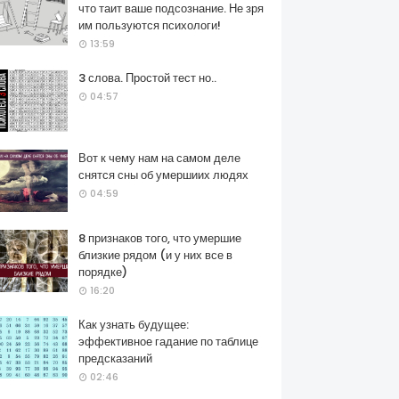
что таит ваше подсознание. Не зря
им пользуются психологи!
13:59
3 слова. Простой тест но..
04:57
Вот к чему нам на самом деле
снятся сны об умершиих людях
04:59
8 признаков того, что умершие
близкие рядом (и у них все в
порядке)
16:20
Как узнать будущее:
эффективное гадание по таблице
предсказаний
02:46