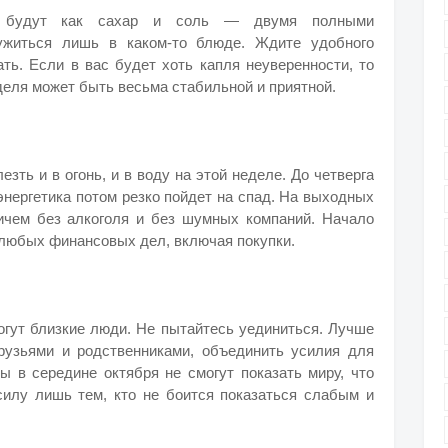
е будут как сахар и соль — двумя полными
 ужиться лишь в каком-то блюде. Ждите удобного
ать. Если в вас будет хоть капля неуверенности, то
еделя может быть весьма стабильной и приятной.
зть и в огонь, и в воду на этой неделе. До четверга
энергетика потом резко пойдет на спад. На выходных
ричем без алкоголя и без шумных компаний. Начало
любых финансовых дел, включая покупки.
ут близкие люди. Не пытайтесь уединиться. Лучше
рузьями и родственниками, объединить усилия для
 в середине октября не смогут показать миру, что
силу лишь тем, кто не боится показаться слабым и