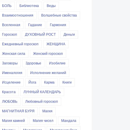
БОЛЬ
Библиотека
Веды
Взаимоотношения
Волшебные свойства
Вселенная
Гадание
Гармония
Гороскоп
ДУХОВНЫЙ РОСТ
Деньги
Ежедневный гороскоп
ЖЕНЩИНА
Женская сила
Женский гороскоп
Заговоры
Здоровье
Изобилие
Именалогия
Исполнение желаний
Исцеление
Йога
Карма
Книги
Красота
ЛУННЫЙ КАЛЕНДАРЬ
ЛЮБОВЬ
Любовный гороскоп
МАГНИТНАЯ БУРЯ
Магия
Магия камней
Магия чисел
Мандала