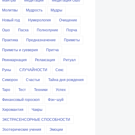
Мантры
Медитации
Медитация Ошо
Молитвы
Мудрость
Мудры
Новый год
Нумерология
Очищение
Ошо
Пасха
Полнолуние
Порча
Практика
Предназначение
Приметы
Приметы и суеверия
Притча
Реинкарнация
Релаксация
Ритуал
Руны
СЛУЧАЙНОСТИ
Секс
Симорон
Счастье
Тайна дня рождения
Таро
Тест
Техники
Успех
Финансовый гороскоп
Фэн-шуй
Хиромантия
Чакры
ЭКСТРАСЕНСОРНЫЕ СПОСОБНОСТИ
Эзотерические учения
Эмоции