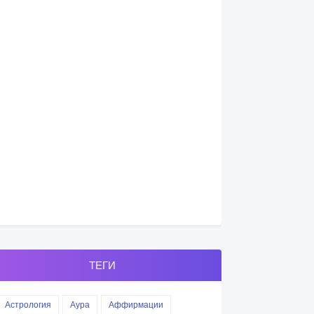
ТЕГИ
Астрология
Аура
Аффирмации