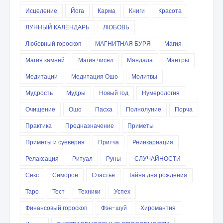
Исцеление
Йога
Карма
Книги
Красота
ЛУННЫЙ КАЛЕНДАРЬ
ЛЮБОВЬ
Любовный гороскоп
МАГНИТНАЯ БУРЯ
Магия
Магия камней
Магия чисел
Мандала
Мантры
Медитации
Медитация Ошо
Молитвы
Мудрость
Мудры
Новый год
Нумерология
Очищение
Ошо
Пасха
Полнолуние
Порча
Практика
Предназначение
Приметы
Приметы и суеверия
Притча
Реинкарнация
Релаксация
Ритуал
Руны
СЛУЧАЙНОСТИ
Секс
Симорон
Счастье
Тайна дня рождения
Таро
Тест
Техники
Успех
Финансовый гороскоп
Фэн-шуй
Хиромантия