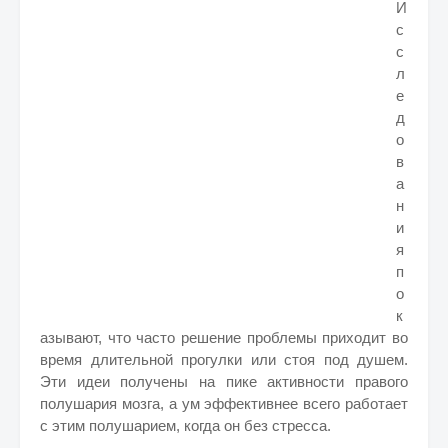
И
с
с
л
е
д
о
в
а
н
и
я
п
о
к
азывают, что часто решение проблемы приходит во
время длительной прогулки или стоя под душем.
Эти идеи получены на пике активности правого
полушария мозга, а ум эффективнее всего работает
с этим полушарием, когда он без стресса.