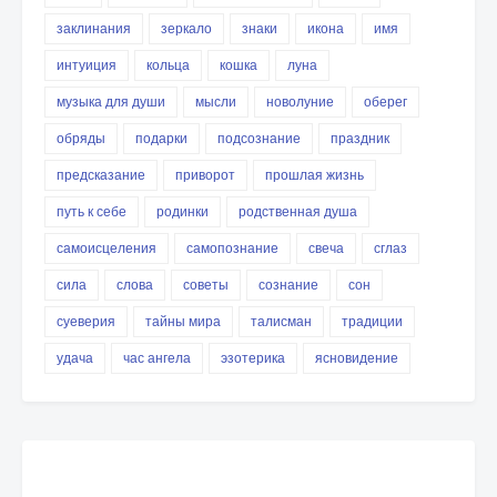
заклинания
зеркало
знаки
икона
имя
интуиция
кольца
кошка
луна
музыка для души
мысли
новолуние
оберег
обряды
подарки
подсознание
праздник
предсказание
приворот
прошлая жизнь
путь к себе
родинки
родственная душа
самоисцеления
самопознание
свеча
сглаз
сила
слова
советы
сознание
сон
суеверия
тайны мира
талисман
традиции
удача
час ангела
эзотерика
ясновидение