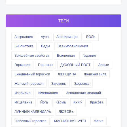
ТЕГИ
Астрология
Аура
Аффирмации
БОЛЬ
Библиотека
Веды
Взаимоотношения
Волшебные свойства
Вселенная
Гадание
Гармония
Гороскоп
ДУХОВНЫЙ РОСТ
Деньги
Ежедневный гороскоп
ЖЕНЩИНА
Женская сила
Женский гороскоп
Заговоры
Здоровье
Изобилие
Именалогия
Исполнение желаний
Исцеление
Йога
Карма
Книги
Красота
ЛУННЫЙ КАЛЕНДАРЬ
ЛЮБОВЬ
Любовный гороскоп
МАГНИТНАЯ БУРЯ
Магия