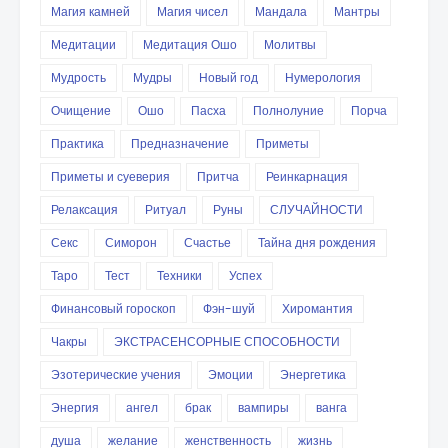
Магия камней
Магия чисел
Мандала
Мантры
Медитации
Медитация Ошо
Молитвы
Мудрость
Мудры
Новый год
Нумерология
Очищение
Ошо
Пасха
Полнолуние
Порча
Практика
Предназначение
Приметы
Приметы и суеверия
Притча
Реинкарнация
Релаксация
Ритуал
Руны
СЛУЧАЙНОСТИ
Секс
Симорон
Счастье
Тайна дня рождения
Таро
Тест
Техники
Успех
Финансовый гороскоп
Фэн-шуй
Хиромантия
Чакры
ЭКСТРАСЕНСОРНЫЕ СПОСОБНОСТИ
Эзотерические учения
Эмоции
Энергетика
Энергия
ангел
брак
вампиры
ванга
душа
желание
женственность
жизнь