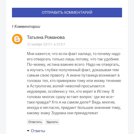
ОТПРАВИТЬ КОММЕНТАРИЙ
1 Комментарии
Татьяна Романова
21 ноября 2017 г. в 01:07
Мне кажется, что если факт налицо, то почему надо
его отвергать только лишь потому, что так удобнее.
По-моему, истина важнее всего. Надо не отвергать,
а изучать глубже полученный факт, доказывая тем
самым свою правоту. А иначе путаница возникает в
головах тех, кто привержен тому или иному течению
в Астрологии, волей-неволей просыпается
недоверие, особенно у тех, кто верит в Истину. В
головах многих сразу встает вопрос: где же все-
таки правда? Кто я на самом деле? Ведь многие,
иногда и негласно, придают большое значение тому,
какому знаку Зодиака они принадлежат.
Ответить
Удалить
Ответы