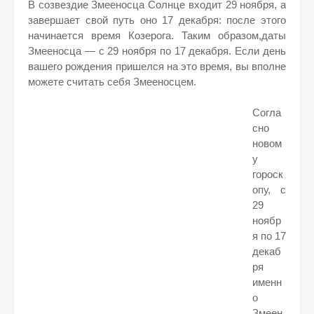
В созвездие Змееносца Солнце входит 29 ноября, а
завершает свой путь оно 17 декабря: после этого
начинается время Козерога. Таким образом,даты
Змееносца — с 29 ноября по 17 декабря. Если день
вашего рождения пришелся на это время, вы вполне
можете считать себя Змееносцем.
Согла
сно
новом
у
гороск
опу, с
29
ноябр
я по 17
декаб
ря
именн
о
Змеен