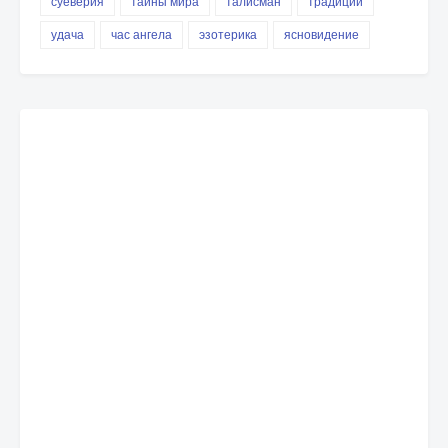
суеверия
тайны мира
талисман
традиции
удача
час ангела
эзотерика
ясновидение