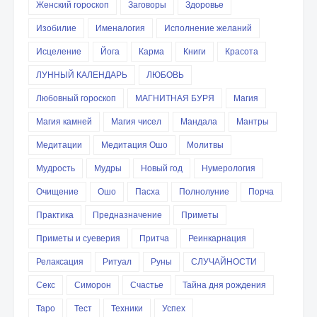
Женский гороскоп
Заговоры
Здоровье
Изобилие
Именалогия
Исполнение желаний
Исцеление
Йога
Карма
Книги
Красота
ЛУННЫЙ КАЛЕНДАРЬ
ЛЮБОВЬ
Любовный гороскоп
МАГНИТНАЯ БУРЯ
Магия
Магия камней
Магия чисел
Мандала
Мантры
Медитации
Медитация Ошо
Молитвы
Мудрость
Мудры
Новый год
Нумерология
Очищение
Ошо
Пасха
Полнолуние
Порча
Практика
Предназначение
Приметы
Приметы и суеверия
Притча
Реинкарнация
Релаксация
Ритуал
Руны
СЛУЧАЙНОСТИ
Секс
Симорон
Счастье
Тайна дня рождения
Таро
Тест
Техники
Успех