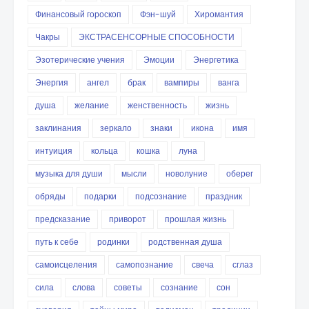
Финансовый гороскоп
Фэн-шуй
Хиромантия
Чакры
ЭКСТРАСЕНСОРНЫЕ СПОСОБНОСТИ
Эзотерические учения
Эмоции
Энергетика
Энергия
ангел
брак
вампиры
ванга
душа
желание
женственность
жизнь
заклинания
зеркало
знаки
икона
имя
интуиция
кольца
кошка
луна
музыка для души
мысли
новолуние
оберег
обряды
подарки
подсознание
праздник
предсказание
приворот
прошлая жизнь
путь к себе
родинки
родственная душа
самоисцеления
самопознание
свеча
сглаз
сила
слова
советы
сознание
сон