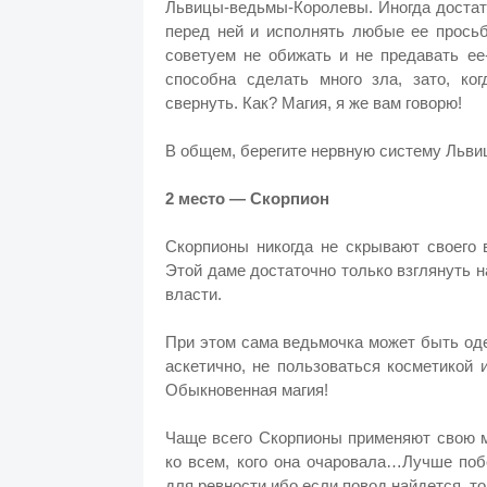
Львицы-ведьмы-Королевы. Иногда достато
перед ней и исполнять любые ее просьб
советуем не обижать и не предавать ее
способна сделать много зла, зато, ко
свернуть. Как? Магия, я же вам говорю!
В общем, берегите нервную систему Львиц
2 место — Скорпион
Скорпионы никогда не скрывают своего 
Этой даме достаточно только взглянуть на
власти.
При этом сама ведьмочка может быть оде
аскетично, не пользоваться косметикой
Обыкновенная магия!
Чаще всего Скорпионы применяют свою м
ко всем, кого она очаровала…Лучше поб
для ревности ибо если повод найдется, то