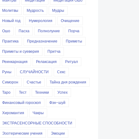
Мантры
Медитации
Медитация Ошо
Молитвы
Мудрость
Мудры
Новый год
Нумерология
Очищение
Ошо
Пасха
Полнолуние
Порча
Практика
Предназначение
Приметы
Приметы и суеверия
Притча
Реинкарнация
Релаксация
Ритуал
Руны
СЛУЧАЙНОСТИ
Секс
Симорон
Счастье
Тайна дня рождения
Таро
Тест
Техники
Успех
Финансовый гороскоп
Фэн-шуй
Хиромантия
Чакры
ЭКСТРАСЕНСОРНЫЕ СПОСОБНОСТИ
Эзотерические учения
Эмоции