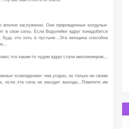
о вполне заслуженно. Они прирожденные колдуньи-
рят в свои силы. Если Водолейке вдруг понадобится
й, будь это хоть в пустыне…Эта женщина способна
сии…
чают, что каким-то чудом вдруг стали миллионером…
анные «совпадения» чем угодно, но только не своим
их, если эта сила не находит выхода…Помогите им