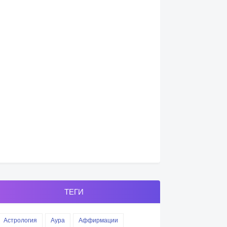
ТЕГИ
Астрология
Аура
Аффирмации