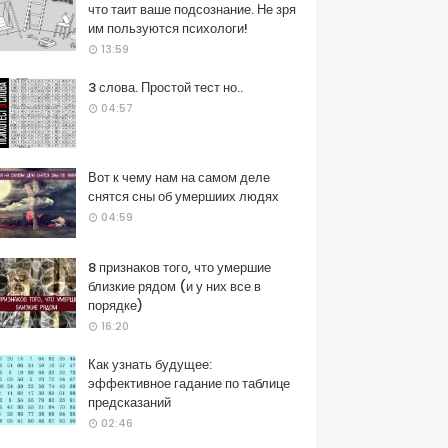
что таит ваше подсознание. Не зря
им пользуются психологи!
13:59
3 слова. Простой тест но..
04:57
Вот к чему нам на самом деле
снятся сны об умершиих людях
04:59
8 признаков того, что умершие
близкие рядом (и у них все в
порядке)
16:20
Как узнать будущее:
эффективное гадание по таблице
предсказаний
02:46