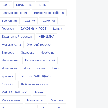
БОЛЬ
Библиотека
Веды
Взаимоотношения
Волшебные свойства
Вселенная
Гадание
Гармония
Гороскоп
ДУХОВНЫЙ РОСТ
Деньги
Ежедневный гороскоп
ЖЕНЩИНА
Женская сила
Женский гороскоп
Заговоры
Здоровье
Изобилие
Именалогия
Исполнение желаний
Исцеление
Йога
Карма
Книги
Красота
ЛУННЫЙ КАЛЕНДАРЬ
ЛЮБОВЬ
Любовный гороскоп
МАГНИТНАЯ БУРЯ
Магия
Магия камней
Магия чисел
Мандала