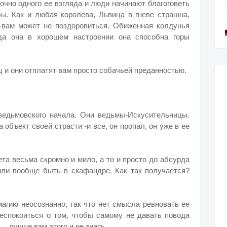
чно одного ее взгляда и люди начинают благоговеть
ы. Как и любая королева, Львица в гневе страшна,
-вам может не поздоровиться. Обиженная колдунья
гда она в хорошем настроении она способна горы
 и они отплатят вам просто собачьей преданностью.
ведьмовского начала. Они ведьмы-Искусительницы.
 объект своей страсти -и все, он пропал, он уже в ее
та весьма скромно и мило, а то и просто до абсурда
 или вообще быть в скафандре. Как так получается?
агию неосознанно, так что нет смысла ревновать ее
еспокоиться о том, чтобы самому не давать повода
 …лучше вам этого и не знать.