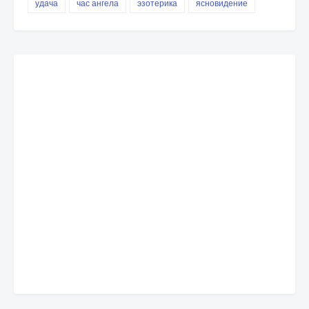
удача
час ангела
эзотерика
ясновидение