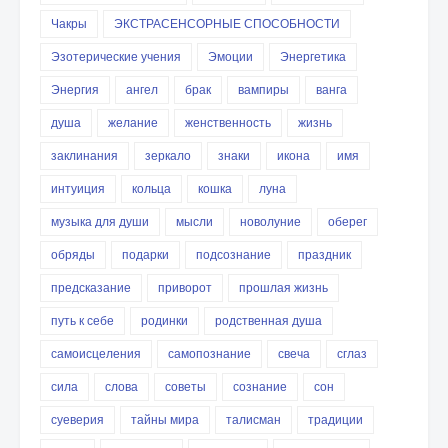
Чакры
ЭКСТРАСЕНСОРНЫЕ СПОСОБНОСТИ
Эзотерические учения
Эмоции
Энергетика
Энергия
ангел
брак
вампиры
ванга
душа
желание
женственность
жизнь
заклинания
зеркало
знаки
икона
имя
интуиция
кольца
кошка
луна
музыка для души
мысли
новолуние
оберег
обряды
подарки
подсознание
праздник
предсказание
приворот
прошлая жизнь
путь к себе
родинки
родственная душа
самоисцеления
самопознание
свеча
сглаз
сила
слова
советы
сознание
сон
суеверия
тайны мира
талисман
традиции