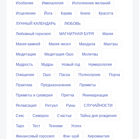
Изобилие
Именалогия
Исполнение желаний
Исцеление
Йога
Карма
Книги
Красота
ЛУННЫЙ КАЛЕНДАРЬ
ЛЮБОВЬ
Любовный гороскоп
МАГНИТНАЯ БУРЯ
Магия
Магия камней
Магия чисел
Мандала
Мантры
Медитации
Медитация Ошо
Молитвы
Мудрость
Мудры
Новый год
Нумерология
Очищение
Ошо
Пасха
Полнолуние
Порча
Практика
Предназначение
Приметы
Приметы и суеверия
Притча
Реинкарнация
Релаксация
Ритуал
Руны
СЛУЧАЙНОСТИ
Секс
Симорон
Счастье
Тайна дня рождения
Таро
Тест
Техники
Успех
Финансовый гороскоп
Фэн-шуй
Хиромантия