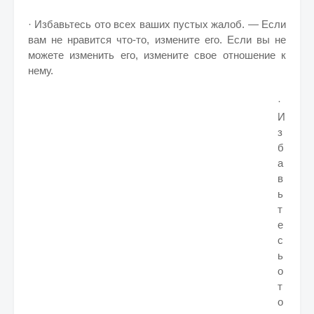
· Избавьтесь ото всех ваших пустых жалоб. — Если
вам не нравится что-то, измените его. Если вы не
можете изменить его, измените свое отношение к
нему.
·
И
з
б
а
в
ь
т
е
с
ь
о
т
о