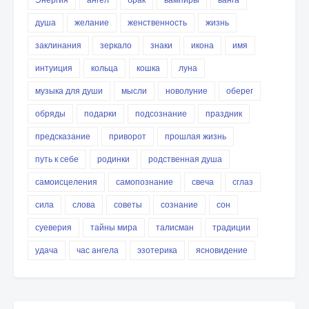
душа
желание
женственность
жизнь
заклинания
зеркало
знаки
икона
имя
интуиция
кольца
кошка
луна
музыка для души
мысли
новолуние
оберег
обряды
подарки
подсознание
праздник
предсказание
приворот
прошлая жизнь
путь к себе
родинки
родственная душа
самоисцеления
самопознание
свеча
сглаз
сила
слова
советы
сознание
сон
суеверия
тайны мира
талисман
традиции
удача
час ангела
эзотерика
ясновидение