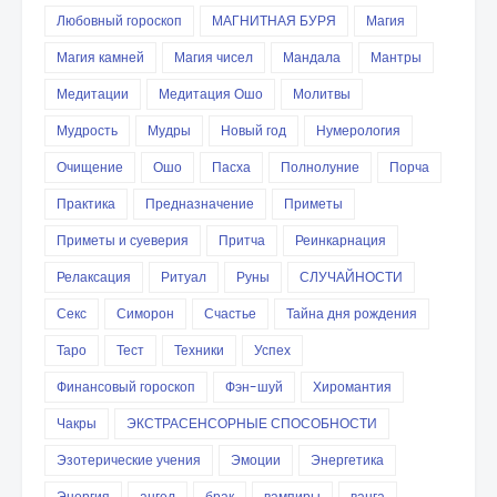
Любовный гороскоп
МАГНИТНАЯ БУРЯ
Магия
Магия камней
Магия чисел
Мандала
Мантры
Медитации
Медитация Ошо
Молитвы
Мудрость
Мудры
Новый год
Нумерология
Очищение
Ошо
Пасха
Полнолуние
Порча
Практика
Предназначение
Приметы
Приметы и суеверия
Притча
Реинкарнация
Релаксация
Ритуал
Руны
СЛУЧАЙНОСТИ
Секс
Симорон
Счастье
Тайна дня рождения
Таро
Тест
Техники
Успех
Финансовый гороскоп
Фэн-шуй
Хиромантия
Чакры
ЭКСТРАСЕНСОРНЫЕ СПОСОБНОСТИ
Эзотерические учения
Эмоции
Энергетика
Энергия
ангел
брак
вампиры
ванга