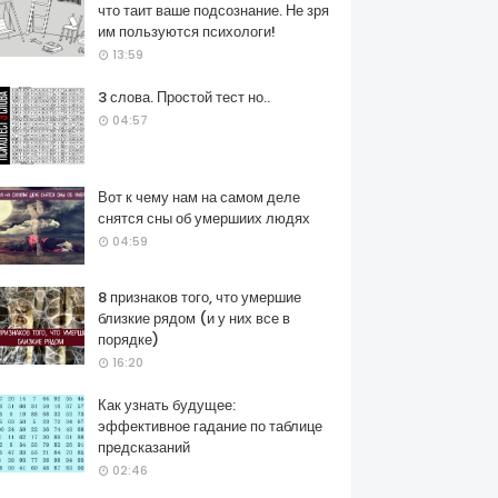
что таит ваше подсознание. Не зря
им пользуются психологи!
13:59
3 слова. Простой тест но..
04:57
Вот к чему нам на самом деле
снятся сны об умершиих людях
04:59
8 признаков того, что умершие
близкие рядом (и у них все в
порядке)
16:20
Как узнать будущее:
эффективное гадание по таблице
предсказаний
02:46