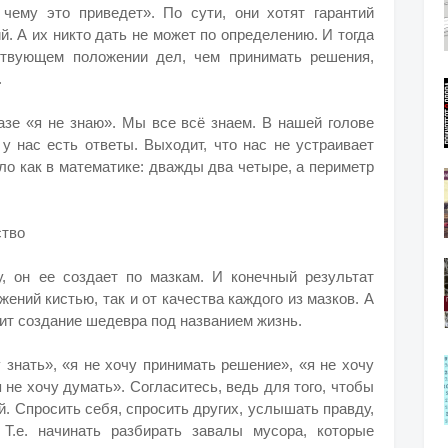
 чему это приведет». По сути, они хотят гарантий
. А их никто дать не может по определению. И тогда
ствующем положении дел, чем принимать решения,
.
азе «я не знаю». Мы все всё знаем. В нашей голове
у нас есть ответы. Выходит, что нас не устраивает
ло как в математике: дважды два четыре, а периметр
ство
у, он ее создает по мазкам. И конечный результат
ений кистью, так и от качества каждого из мазков. А
ит создание шедевра под названием жизнь.
 знать», «я не хочу принимать решение», «я не хочу
 не хочу думать». Согласитесь, ведь для того, чтобы
й. Спросить себя, спросить других, услышать правду,
Т.е. начинать разбирать завалы мусора, которые