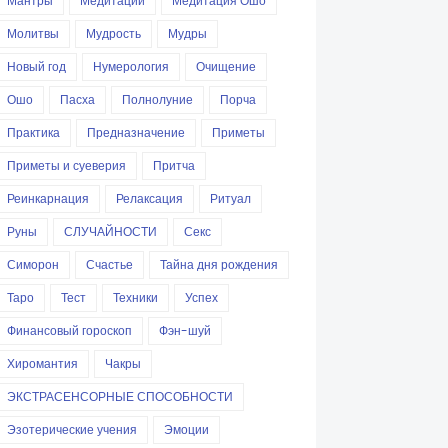
Мантры
Медитации
Медитация Ошо
Молитвы
Мудрость
Мудры
Новый год
Нумерология
Очищение
Ошо
Пасха
Полнолуние
Порча
Практика
Предназначение
Приметы
Приметы и суеверия
Притча
Реинкарнация
Релаксация
Ритуал
Руны
СЛУЧАЙНОСТИ
Секс
Симорон
Счастье
Тайна дня рождения
Таро
Тест
Техники
Успех
Финансовый гороскоп
Фэн-шуй
Хиромантия
Чакры
ЭКСТРАСЕНСОРНЫЕ СПОСОБНОСТИ
Эзотерические учения
Эмоции