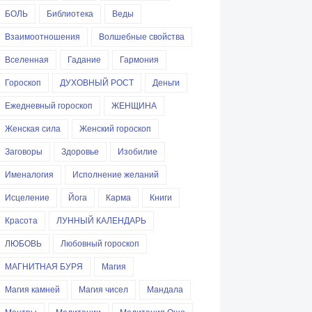
БОЛЬ
Библиотека
Веды
Взаимоотношения
Волшебные свойства
Вселенная
Гадание
Гармония
Гороскоп
ДУХОВНЫЙ РОСТ
Деньги
Ежедневный гороскоп
ЖЕНЩИНА
Женская сила
Женский гороскоп
Заговоры
Здоровье
Изобилие
Именалогия
Исполнение желаний
Исцеление
Йога
Карма
Книги
Красота
ЛУННЫЙ КАЛЕНДАРЬ
ЛЮБОВЬ
Любовный гороскоп
МАГНИТНАЯ БУРЯ
Магия
Магия камней
Магия чисел
Мандала