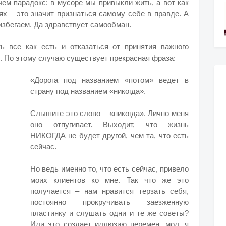
чем парадокс: в мусоре мы привыкли жить, а вот как
ях – это значит признаться самому себе в правде. А
избегаем. Да здравствует самообман.
ь все как есть и отказаться от принятия важного
. По этому случаю существует прекрасная фраза:
«Дорога под названием «потом» ведет в
страну под названием «никогда».
Слышите это слово – «никогда». Лично меня
оно отпугивает. Выходит, что жизнь
НИКОГДА не будет другой, чем та, что есть
сейчас.
Но ведь именно то, что есть сейчас, привело
моих клиентов ко мне. Так что же это
получается – нам нравится терзать себя,
постоянно прокручивать заезженную
пластинку и слушать одни и те же советы?
Или это создает иллюзию перемен, мол, я