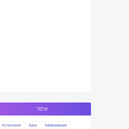
ТЕГИ
Астрология
Аура
Аффирмации