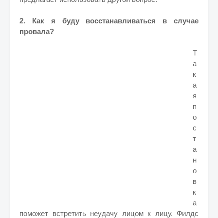
2. Как я буду восстанавливаться в случае
провала?
Т
а
к
а
я
п
о
с
т
а
н
о
в
к
а
поможет встретить неудачу лицом к лицу. Филдс