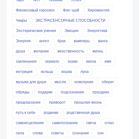
Финансовый гороскоп
Фэн-шуй
Хиромантия
Чакры
ЭКСТРАСЕНСОРНЫЕ СПОСОБНОСТИ
Эзотерические учения
Эмоции
Энергетика
Энергия
ангел
брак
вампиры
ванга
душа
желание
женственность
жизнь
заклинания
зеркало
знаки
икона
имя
интуиция
кольца
кошка
луна
музыка для души
мысли
новолуние
оберег
обряды
подарки
подсознание
праздник
предсказание
приворот
прошлая жизнь
путь к себе
родинки
родственная душа
самоисцеления
самопознание
свеча
сглаз
сила
слова
советы
сознание
сон