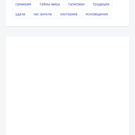
суеверия
тайны мира
талисман
традиции
удача
час ангела
эзотерика
ясновидение