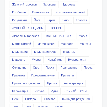
Женский гороскоп
Заговоры
Здоровье
Изобилие
Именалогия
Исполнение желаний
Исцеление
Йога
Карма
Книги
Красота
ЛУННЫЙ КАЛЕНДАРЬ
ЛЮБОВЬ
Любовный гороскоп
МАГНИТНАЯ БУРЯ
Магия
Магия камней
Магия чисел
Мандала
Мантры
Медитации
Медитация Ошо
Молитвы
Мудрость
Мудры
Новый год
Нумерология
Очищение
Ошо
Пасха
Полнолуние
Порча
Практика
Предназначение
Приметы
Приметы и суеверия
Притча
Реинкарнация
Релаксация
Ритуал
Руны
СЛУЧАЙНОСТИ
Секс
Симорон
Счастье
Тайна дня рождения
Таро
Тест
Техники
Успех