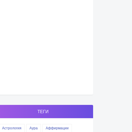
ТЕГИ
Астрология
Аура
Аффирмации