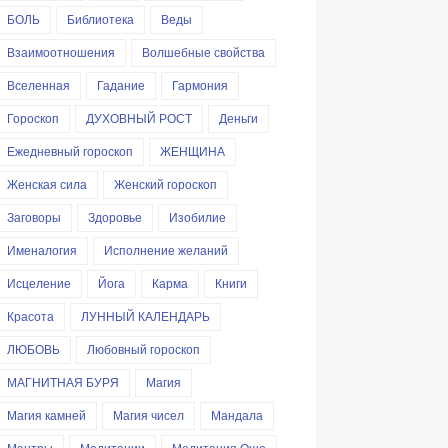
БОЛЬ
Библиотека
Веды
Взаимоотношения
Волшебные свойства
Вселенная
Гадание
Гармония
Гороскоп
ДУХОВНЫЙ РОСТ
Деньги
Ежедневный гороскоп
ЖЕНЩИНА
Женская сила
Женский гороскоп
Заговоры
Здоровье
Изобилие
Именалогия
Исполнение желаний
Исцеление
Йога
Карма
Книги
Красота
ЛУННЫЙ КАЛЕНДАРЬ
ЛЮБОВЬ
Любовный гороскоп
МАГНИТНАЯ БУРЯ
Магия
Магия камней
Магия чисел
Мандала