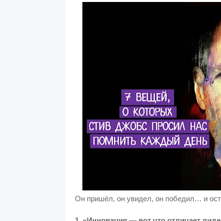
Он пришёл, он увидел, он победил… и ост
1. «Инновация — вот что отличает лиде