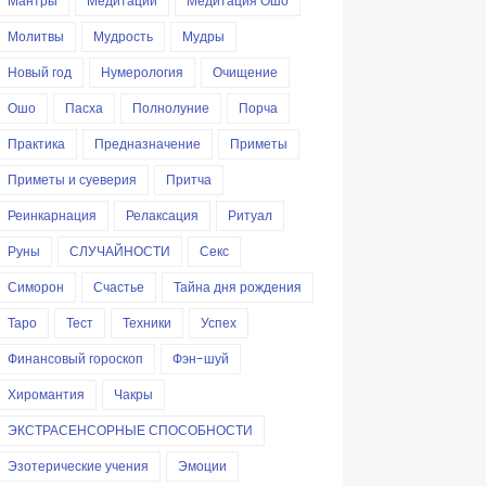
Мантры
Медитации
Медитация Ошо
Молитвы
Мудрость
Мудры
Новый год
Нумерология
Очищение
Ошо
Пасха
Полнолуние
Порча
Практика
Предназначение
Приметы
Приметы и суеверия
Притча
Реинкарнация
Релаксация
Ритуал
Руны
СЛУЧАЙНОСТИ
Секс
Симорон
Счастье
Тайна дня рождения
Таро
Тест
Техники
Успех
Финансовый гороскоп
Фэн-шуй
Хиромантия
Чакры
ЭКСТРАСЕНСОРНЫЕ СПОСОБНОСТИ
Эзотерические учения
Эмоции