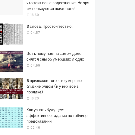
что таит ваше подсознание. Не зря
им пользуются психологи!
13:59
3 слова. Простой тест но..
04:57
Вот к чему нам на самом деле
снятся сны об умершиих людях
04:59
8 признаков того, что умершие
близкие рядом (и у них все в
порядке)
16:20
Как узнать будущее:
эффективное гадание по таблице
предсказаний
02:46