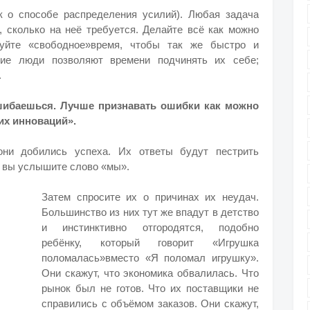
к о способе распределения усилий). Любая задача
, сколько на неё требуется. Делайте всё как можно
зуйте «свободное»время, чтобы так же быстро и
ие люди позволяют времени подчинять их себе;
.
ошибаешься. Лучше признавать ошибки как можно
их инноваций».
они добились успеха. Их ответы будут пестрить
а вы услышите слово «мы».
Затем спросите их о причинах их неудач.
Большинство из них тут же впадут в детство
и инстинктивно отгородятся, подобно
ребёнку, который говорит «Игрушка
поломалась»вместо «Я поломал игрушку».
Они скажут, что экономика обвалилась. Что
рынок был не готов. Что их поставщики не
справились с объёмом заказов.
Они скажут,