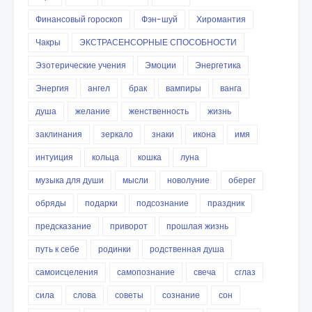
Финансовый гороскоп
Фэн-шуй
Хиромантия
Чакры
ЭКСТРАСЕНСОРНЫЕ СПОСОБНОСТИ
Эзотерические учения
Эмоции
Энергетика
Энергия
ангел
брак
вампиры
ванга
душа
желание
женственность
жизнь
заклинания
зеркало
знаки
икона
имя
интуиция
кольца
кошка
луна
музыка для души
мысли
новолуние
оберег
обряды
подарки
подсознание
праздник
предсказание
приворот
прошлая жизнь
путь к себе
родинки
родственная душа
самоисцеления
самопознание
свеча
сглаз
сила
слова
советы
сознание
сон