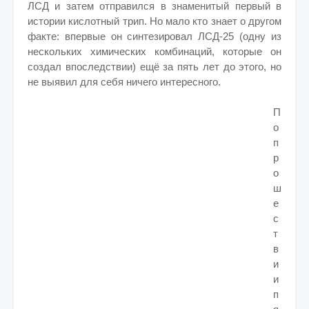
ЛСД и затем отправился в знаменитый первый в
истории кислотный трип. Но мало кто знает о другом
факте: впервые он синтезировал ЛСД-25 (одну из
нескольких химических комбинаций, которые он
создал впоследствии) ещё за пять лет до этого, но
не выявил для себя ничего интересного.
П
о
п
р
о
ш
е
с
т
в
и
и
п