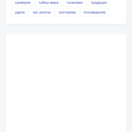
суеверия
тайны мира
талисман
традиции
удача
час ангела
эзотерика
ясновидение