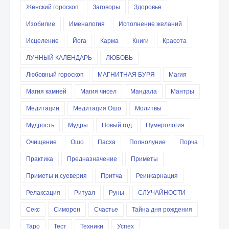
Женский гороскоп
Заговоры
Здоровье
Изобилие
Именалогия
Исполнение желаний
Исцеление
Йога
Карма
Книги
Красота
ЛУННЫЙ КАЛЕНДАРЬ
ЛЮБОВЬ
Любовный гороскоп
МАГНИТНАЯ БУРЯ
Магия
Магия камней
Магия чисел
Мандала
Мантры
Медитации
Медитация Ошо
Молитвы
Мудрость
Мудры
Новый год
Нумерология
Очищение
Ошо
Пасха
Полнолуние
Порча
Практика
Предназначение
Приметы
Приметы и суеверия
Притча
Реинкарнация
Релаксация
Ритуал
Руны
СЛУЧАЙНОСТИ
Секс
Симорон
Счастье
Тайна дня рождения
Таро
Тест
Техники
Успех