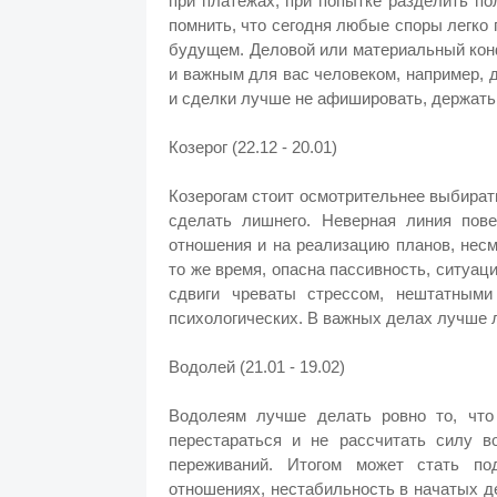
при платежах, при попытке разделить п
помнить, что сегодня любые споры легко 
будущем. Деловой или материальный кон
и важным для вас человеком, например, 
и сделки лучше не афишировать, держать 
Козерог (22.12 - 20.01)
Козерогам стоит осмотрительнее выбирать
сделать лишнего. Неверная линия пов
отношения и на реализацию планов, несм
то же время, опасна пассивность, ситуац
сдвиги чреваты стрессом, нештатными
психологических. В важных делах лучше 
Водолей (21.01 - 19.02)
Водолеям лучше делать ровно то, что
перестараться и не рассчитать силу в
переживаний. Итогом может стать по
отношениях, нестабильность в начатых д