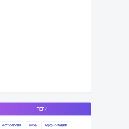
ТЕГИ
Астрология
Аура
Аффирмации