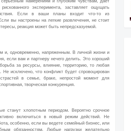
 серьезным намерениям и глубоким чувствам, дает
рискованного эксперимента, заставляет ощущать
ействия. Если в ваши планы входит что-то из
 Если вы настроены на легкие развлечения, не стоит
нтересы, реакция может быть непредсказуемой.
м и, одновременно, напряженным. В личной жизни и
я, если вам и партнеру нечего делить. Это хороший
борьба за ресурсы, влияние, территорию, то любая
. Не исключено, что конфликт будет спровоцирован
страстей в семье, браке, непростой момент для
портивная, творческая конкуренция.
ые станут хлопотным периодом. Вероятно срочное
активно включиться в новый режим действий. Не
бота, особенно, если вы ведете семейный бизнес, или
ебным обязанностям. Любые нагрузки желательно