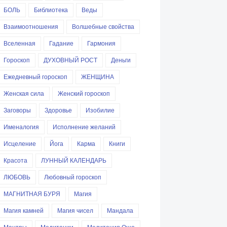
БОЛЬ
Библиотека
Веды
Взаимоотношения
Волшебные свойства
Вселенная
Гадание
Гармония
Гороскоп
ДУХОВНЫЙ РОСТ
Деньги
Ежедневный гороскоп
ЖЕНЩИНА
Женская сила
Женский гороскоп
Заговоры
Здоровье
Изобилие
Именалогия
Исполнение желаний
Исцеление
Йога
Карма
Книги
Красота
ЛУННЫЙ КАЛЕНДАРЬ
ЛЮБОВЬ
Любовный гороскоп
МАГНИТНАЯ БУРЯ
Магия
Магия камней
Магия чисел
Мандала