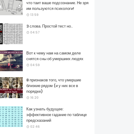
что таит ваше подсознание. Не зря
им пользуются психологи!
13:59
3 слова. Простой тест но..
04:57
Вот к чему нам на самом деле
снятся сны об умершиих людях
04:59
8 признаков того, что умершие
близкие рядом (и у них все в
порядке)
16:20
Как узнать будущее:
эффективное гадание по таблице
предсказаний
02:46