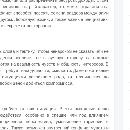
олномочия или распределить ресурсы, доходы. Стоит
принимают острый характер, что может отразиться на
фликт способен посеять семена раздора между вами
другом. Любовную жизнь, а также важные инициативы
в секрете от посторонних.
 слова и тактику, чтобы ненароком не сказать или не
едения повлияет не в лучшую сторону на важные
отря на взаимность чувств и общность интересов. В
ия требует находчивости, смелости. Даже позитивные
 ситуациями различного рода, от технических до
любой ценой добиться компромисса.
 требует от них ситуация. В эти выходные легко
оздействия, особенно в спешке или под влиянием
дпорченная перспектива, уменьшение гармонии в
елах. Также, возможен внутренний конфликт чувств и