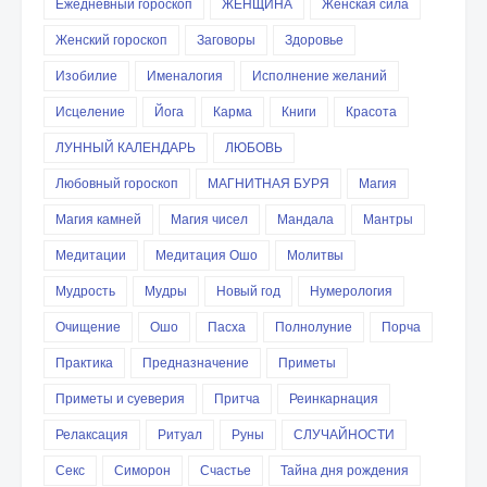
Ежедневный гороскоп
ЖЕНЩИНА
Женская сила
Женский гороскоп
Заговоры
Здоровье
Изобилие
Именалогия
Исполнение желаний
Исцеление
Йога
Карма
Книги
Красота
ЛУННЫЙ КАЛЕНДАРЬ
ЛЮБОВЬ
Любовный гороскоп
МАГНИТНАЯ БУРЯ
Магия
Магия камней
Магия чисел
Мандала
Мантры
Медитации
Медитация Ошо
Молитвы
Мудрость
Мудры
Новый год
Нумерология
Очищение
Ошо
Пасха
Полнолуние
Порча
Практика
Предназначение
Приметы
Приметы и суеверия
Притча
Реинкарнация
Релаксация
Ритуал
Руны
СЛУЧАЙНОСТИ
Секс
Симорон
Счастье
Тайна дня рождения