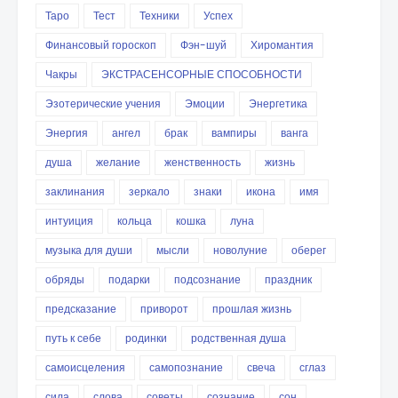
Таро
Тест
Техники
Успех
Финансовый гороскоп
Фэн-шуй
Хиромантия
Чакры
ЭКСТРАСЕНСОРНЫЕ СПОСОБНОСТИ
Эзотерические учения
Эмоции
Энергетика
Энергия
ангел
брак
вампиры
ванга
душа
желание
женственность
жизнь
заклинания
зеркало
знаки
икона
имя
интуиция
кольца
кошка
луна
музыка для души
мысли
новолуние
оберег
обряды
подарки
подсознание
праздник
предсказание
приворот
прошлая жизнь
путь к себе
родинки
родственная душа
самоисцеления
самопознание
свеча
сглаз
сила
слова
советы
сознание
сон