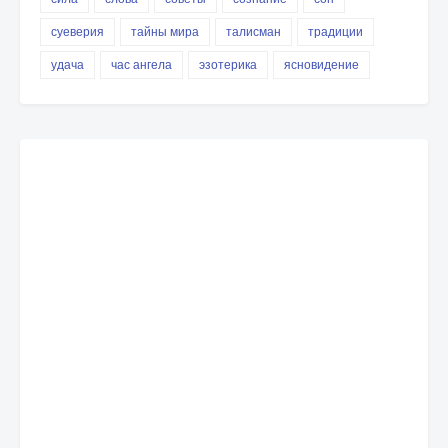
суеверия
тайны мира
талисман
традиции
удача
час ангела
эзотерика
ясновидение