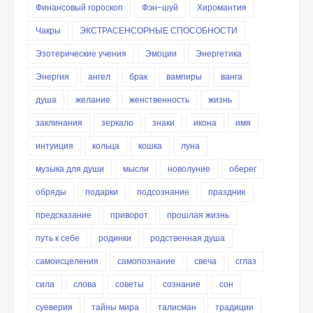
Финансовый гороскоп
Фэн-шуй
Хиромантия
Чакры
ЭКСТРАСЕНСОРНЫЕ СПОСОБНОСТИ
Эзотерические учения
Эмоции
Энергетика
Энергия
ангел
брак
вампиры
ванга
душа
желание
женственность
жизнь
заклинания
зеркало
знаки
икона
имя
интуиция
кольца
кошка
луна
музыка для души
мысли
новолуние
оберег
обряды
подарки
подсознание
праздник
предсказание
приворот
прошлая жизнь
путь к себе
родинки
родственная душа
самоисцеления
самопознание
свеча
сглаз
сила
слова
советы
сознание
сон
суеверия
тайны мира
талисман
традиции