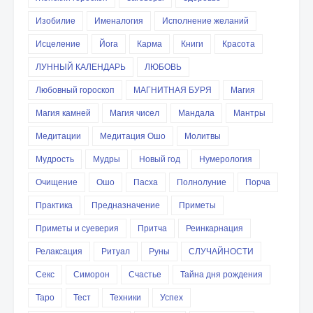
Изобилие
Именалогия
Исполнение желаний
Исцеление
Йога
Карма
Книги
Красота
ЛУННЫЙ КАЛЕНДАРЬ
ЛЮБОВЬ
Любовный гороскоп
МАГНИТНАЯ БУРЯ
Магия
Магия камней
Магия чисел
Мандала
Мантры
Медитации
Медитация Ошо
Молитвы
Мудрость
Мудры
Новый год
Нумерология
Очищение
Ошо
Пасха
Полнолуние
Порча
Практика
Предназначение
Приметы
Приметы и суеверия
Притча
Реинкарнация
Релаксация
Ритуал
Руны
СЛУЧАЙНОСТИ
Секс
Симорон
Счастье
Тайна дня рождения
Таро
Тест
Техники
Успех