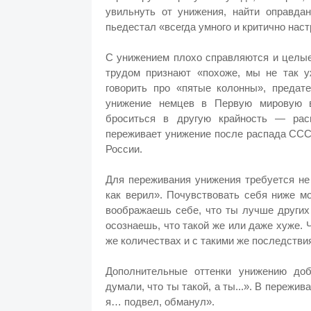
увильнуть от унижения, найти оправда
пьедестал «всегда умного и критично наст
С унижением плохо справляются и целые
трудом признают «похоже, мы не так у
говорить про «пятые колонны», предате
унижение немцев в Первую мировую в
броситься в другую крайность — рас
переживает унижение после распада СССР
России.
Для переживания унижения требуется не
как верил». Почувствовать себя ниже м
воображаешь себе, что ты лучше других
осознаешь, что такой же или даже хуже. Ч
же количествах и с такими же последстви
Дополнительные оттенки унижению до
думали, что ты такой, а ты...». В пережи
я… подвел, обманул».