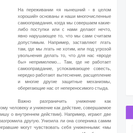
На переживании «я нынешний - в целом
хороший» основаны и наши многочисленные
самооправдания, когда мы совершаем какие-
либо поступки или с нами делают нечто,
явно нарушающее то, что мы сами считаем
допустимым. Например, заставляют лгать
там, где мы лгать не хотим, или под угрозой
увольнения делать то, что для нас «вроде
бы» непримелемо… Там, где не работает
самооправдание, успокаивающее совесть,
нередко работают вытеснение, расщепление
и многие другие защитные механизмы,
оберегающие нас от непереносимого стыда.
Важно разграничить унижение как
гому человеку и унижение как действие, совершаемое
 пишу о внутреннем действии). Например, играют две
разгромила другую. Унизила ли она соперника самим
игравшие могут чувствовать себя униженными: «мы