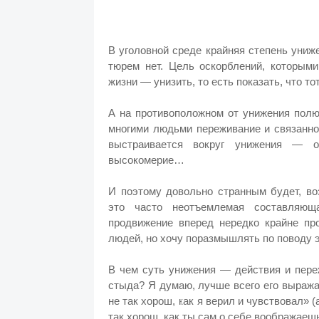
В уголовной среде крайняя степень уни
тюрем нет. Цель оскорблений, которым
жизни — унизить, то есть показать, что то
А на противоположном от унижения полю
многими людьми переживание и связанно
выстраивается вокруг унижения — ос
высокомерие…
И поэтому довольно странным будет, во
это часто неотъемлемая составляюща
продвижение вперед нередко крайне про
людей, но хочу поразмышлять по поводу э
В чем суть унижения — действия и пере
стыда? Я думаю, лучше всего его выраж
не так хорош, как я верил и чувствовал» (
так хорош, как ты сам о себе воображаешь