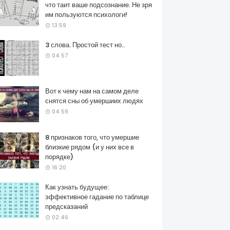
что таит ваше подсознание. Не зря
им пользуются психологи!
13:59
3 слова. Простой тест но..
04:57
Вот к чему нам на самом деле
снятся сны об умершиих людях
04:59
8 признаков того, что умершие
близкие рядом (и у них все в
порядке)
16:20
Как узнать будущее:
эффективное гадание по таблице
предсказаний
02:46