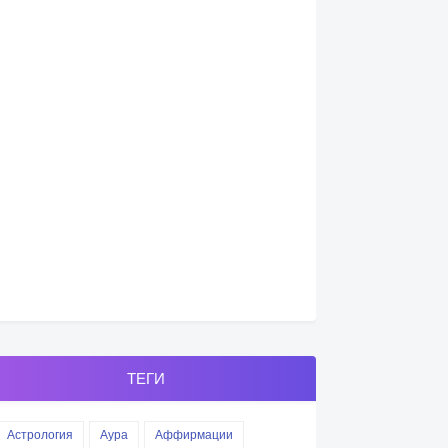
ТЕГИ
Астрология
Аура
Аффирмации