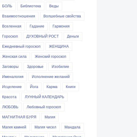
БОЛЬ
Библиотека
Веды
Взаимоотношения
Волшебные свойства
Вселенная
Гадание
Гармония
Гороскоп
ДУХОВНЫЙ РОСТ
Деньги
Ежедневный гороскоп
ЖЕНЩИНА
Женская сила
Женский гороскоп
Заговоры
Здоровье
Изобилие
Именалогия
Исполнение желаний
Исцеление
Йога
Карма
Книги
Красота
ЛУННЫЙ КАЛЕНДАРЬ
ЛЮБОВЬ
Любовный гороскоп
МАГНИТНАЯ БУРЯ
Магия
Магия камней
Магия чисел
Мандала