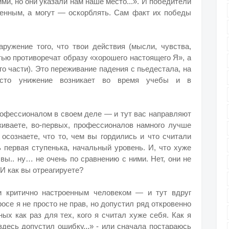
и, но они указали нам наше место...». И победители
денным, а могут — оскорблять. Сам факт их победы
аружение того, что твои действия (мысли, чувства,
тью противоречат образу «хорошего настоящего Я», а
го части). Это переживание падения с пьедестала, на
сто унижение возникает во время учебы и в
рофессионалом в своем деле — и тут вас направляют
уживаете, во-первых, профессионалов намного лучше
 осознаете, что то, чем вы гордились и что считали
 первая ступенька, начальный уровень. И, что хуже
вы.. ну… не очень по сравнению с ними. Нет, они не
И как вы отреагируете?
и критично настроенным человеком — и тут вдруг
осе я не просто не прав, но допустил ряд откровенно
ых как раз для тех, кого я считал хуже себя. Как я
здесь допустил ошибку...» - или сначала постараюсь