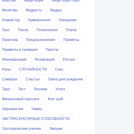
Мантры
Медитации
Медитация Ошо
Молитвы
Мудрость
Мудры
Новый год
Нумерология
Очищение
Ошо
Пасха
Полнолуние
Порча
Практика
Предназначение
Приметы
Приметы и суеверия
Притча
Реинкарнация
Релаксация
Ритуал
Руны
СЛУЧАЙНОСТИ
Секс
Симорон
Счастье
Тайна дня рождения
Таро
Тест
Техники
Успех
Финансовый гороскоп
Фэн-шуй
Хиромантия
Чакры
ЭКСТРАСЕНСОРНЫЕ СПОСОБНОСТИ
Эзотерические учения
Эмоции