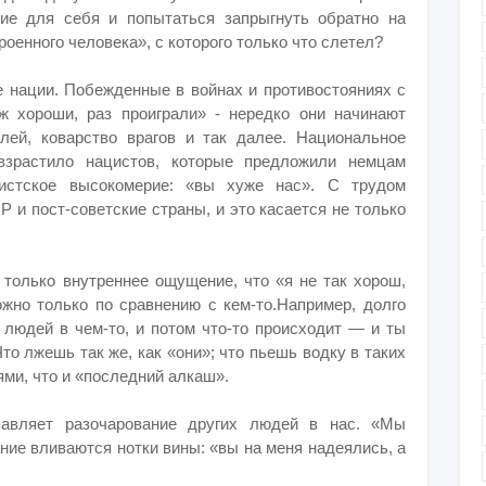
ние для себя и попытаться запрыгнуть обратно на
роенного человека», с которого только что слетел?
 нации. Побежденные в войнах и противостояниях с
ж хороши, раз проиграли» - нередко они начинают
лей, коварство врагов и так далее. Национальное
зрастило нацистов, которые предложили немцам
истское высокомерие: «вы хуже нас». С трудом
 и пост-советские страны, и это касается не только
 только внутреннее ощущение, что «я не так хорош,
ожно только по сравнению с кем-то.Например, долго
 людей в чем-то, и потом что-то происходит — и ты
то лжешь так же, как «они»; что пьешь водку в таких
ями, что и «последний алкаш».
бавляет разочарование других людей в нас. «Мы
вание вливаются нотки вины: «вы на меня надеялись, а