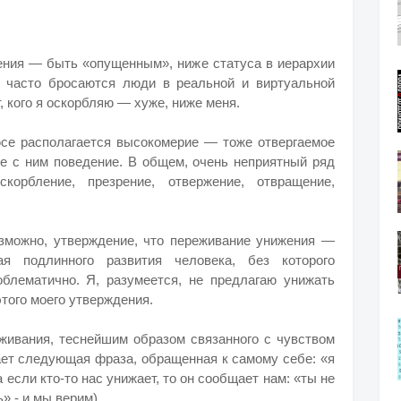
жения — быть «опущенным», ниже статуса в иерархии
и часто бросаются люди в реальной и виртуальной
т, кого я оскорбляю — хуже, ниже меня.
се располагается высокомерие — тоже отвергаемое
е с ним поведение. В общем, очень неприятный ряд
корбление, презрение, отвержение, отвращение,
зможно, утверждение, что переживание унижения —
я подлинного развития человека, без которого
блематично. Я, разумеется, не предлагаю унижать
того моего утверждения.
живания, теснейшим образом связанного с чувством
ает следующая фраза, обращенная к самому себе: «я
а если кто-то нас унижает, то он сообщает нам: «ты не
» - и мы верим).