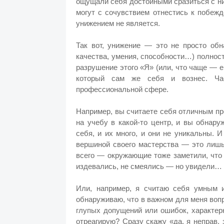
ощущали себя достойными сразиться с ним
могут с сочувствием отнестись к побеж
унижением не является.
Так вот, унижение — это не просто обн
качества, умения, способности…) полнос
разрушение этого «Я» (или, что чаще — е
который сам же себя и вознес. Ча
профессиональной сфере.
Например, вы считаете себя отличным п
на учебу в какой-то центр, и вы обнар
себя, и их много, и они не уникальны. И
вершиной своего мастерства — это лишь
всего — окружающие тоже заметили, что 
издевались, не смеялись — но увидели… 
Или, например, я считаю себя умным 
обнаруживаю, что в важном для меня вопр
глупых допущений или ошибок, характерн
отреагирую? Сразу скажу «да, я неправ, 