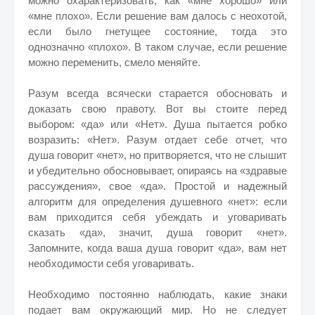
можно охарактеризовать, как «мне хорошо» или
«мне плохо». Если решение вам далось с неохотой,
если было гнетущее состояние, тогда это
однозначно «плохо». В таком случае, если решение
можно переменить, смело меняйте.
Разум всегда всячески старается обосновать и
доказать свою правоту. Вот вы стоите перед
выбором: «да» или «Нет». Душа пытается робко
возразить: «Нет». Разум отдает себе отчет, что
душа говорит «нет», но притворяется, что не слышит
и убедительно обосновывает, опираясь на «здравые
рассуждения», свое «да». Простой и надежный
алгоритм для определения душевного «нет»: если
вам приходится себя убеждать и уговаривать
сказать «да», значит, душа говорит «нет».
Запомните, когда ваша душа говорит «да», вам нет
необходимости себя уговаривать.
Необходимо постоянно наблюдать, какие знаки
подает вам окружающий мир. Но не следует