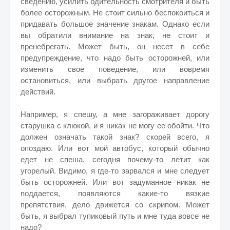
сведению, усилить бдительность смотрителя и быть
более осторожным. Не стоит сильно беспокоиться и
придавать большое значение знакам. Однако если
вы обратили внимание на знак, не стоит и
пренебрегать. Может быть, он несет в себе
предупреждение, что надо быть осторожней, или
изменить свое поведение, или вовремя
остановиться, или выбрать другое направление
действий.
Например, я спешу, а мне загораживает дорогу
старушка с клюкой, и я никак не могу ее обойти. Что
должен означать такой знак? скорей всего, я
опоздаю. Или вот мой автобус, который обычно
едет не спеша, сегодня почему-то летит как
угорелый. Видимо, я где-то зарвался и мне следует
быть осторожней. Или вот задуманное никак не
поддается, появляются какие-то вязкие
препятствия, дело движется со скрипом. Может
быть, я выбрал тупиковый путь и мне туда вовсе не
надо?