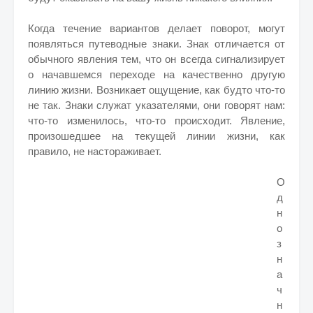
Когда течение вариантов делает поворот, могут
появляться путеводные знаки. Знак отличается от
обычного явления тем, что он всегда сигнализирует
о начавшемся переходе на качественно другую
линию жизни. Возникает ощущение, как будто что-то
не так. Знаки служат указателями, они говорят нам:
что-то изменилось, что-то происходит. Явление,
произошедшее на текущей линии жизни, как
правило, не настораживает.
О
д
н
о
з
н
а
ч
н