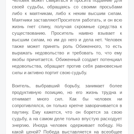
Человек может смириться и просить подаяние для
своей судьбы, обращаясь со своими просьбами
либо к маятникам, либо к неким высшим силам.
Маятники заставляютПросителя работать, и он всю
жизнь гнет спину, получая скромные средства к
существованию. Проситель наивно взывает к
высшим силам, но им до него и дела нет. Человек
также может принять роль Обиженного, то есть
выражать недовольство и требовать то, что ему
якобы причитается. Обиженный создает потенциал
недовольства, обращает против себя равновесные
силы и активно портит свою судьбу.
Воитель, выбравший борьбу, занимает более
продуктивную позицию, но его жизнь трудна и
отнимает много сил. Как бы человек ни
сопротивлялся, он только крепче заворачивается в
паутину. Ему кажется, что он борется за свою
судьбу, а на самом деле только впустую расходует
энергию. Иногда человек одерживает победу. Но
какой ценой? Победа выставляется на всеобщее