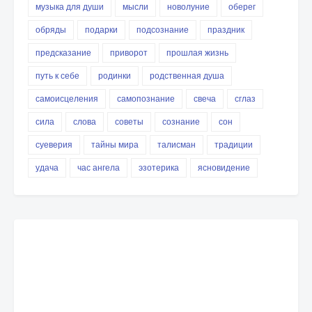
музыка для души
мысли
новолуние
оберег
обряды
подарки
подсознание
праздник
предсказание
приворот
прошлая жизнь
путь к себе
родинки
родственная душа
самоисцеления
самопознание
свеча
сглаз
сила
слова
советы
сознание
сон
суеверия
тайны мира
талисман
традиции
удача
час ангела
эзотерика
ясновидение