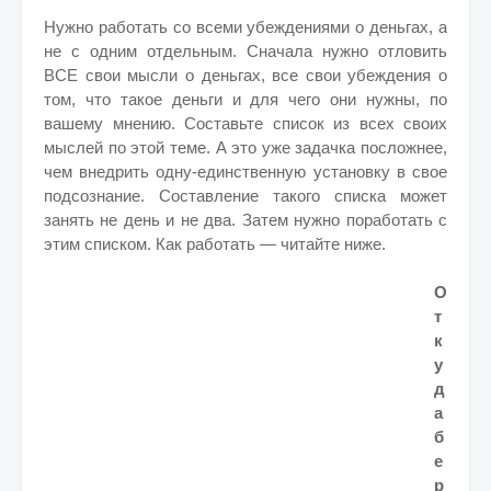
Нужно работать со всеми убеждениями о деньгах, а
не с одним отдельным. Сначала нужно отловить
ВСЕ свои мысли о деньгах, все свои убеждения о
том, что такое деньги и для чего они нужны, по
вашему мнению. Составьте список из всех своих
мыслей по этой теме. А это уже задачка посложнее,
чем внедрить одну-единственную установку в свое
подсознание. Составление такого списка может
занять не день и не два.
Затем нужно поработать с
этим списком. Как работать — читайте ниже.
О
т
к
у
д
а
б
е
р