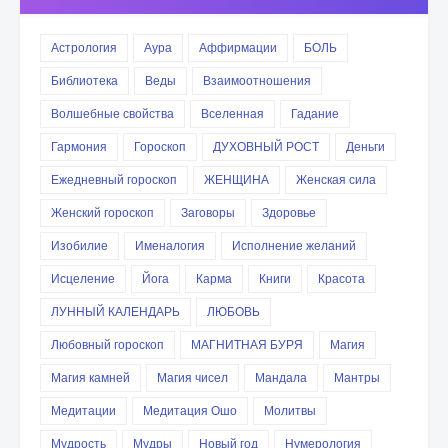
Астрология
Аура
Аффирмации
БОЛЬ
Библиотека
Веды
Взаимоотношения
Волшебные свойства
Вселенная
Гадание
Гармония
Гороскоп
ДУХОВНЫЙ РОСТ
Деньги
Ежедневный гороскоп
ЖЕНЩИНА
Женская сила
Женский гороскоп
Заговоры
Здоровье
Изобилие
Именалогия
Исполнение желаний
Исцеление
Йога
Карма
Книги
Красота
ЛУННЫЙ КАЛЕНДАРЬ
ЛЮБОВЬ
Любовный гороскоп
МАГНИТНАЯ БУРЯ
Магия
Магия камней
Магия чисел
Мандала
Мантры
Медитации
Медитация Ошо
Молитвы
Мудрость
Мудры
Новый год
Нумерология