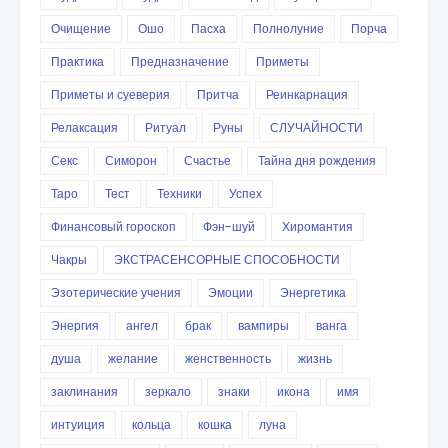
Очищение
Ошо
Пасха
Полнолуние
Порча
Практика
Предназначение
Приметы
Приметы и суеверия
Притча
Реинкарнация
Релаксация
Ритуал
Руны
СЛУЧАЙНОСТИ
Секс
Симорон
Счастье
Тайна дня рождения
Таро
Тест
Техники
Успех
Финансовый гороскоп
Фэн-шуй
Хиромантия
Чакры
ЭКСТРАСЕНСОРНЫЕ СПОСОБНОСТИ
Эзотерические учения
Эмоции
Энергетика
Энергия
ангел
брак
вампиры
ванга
душа
желание
женственность
жизнь
заклинания
зеркало
знаки
икона
имя
интуиция
кольца
кошка
луна