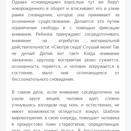
Однако «сновидящие» взрослые тут же берут
новорожденного в оборот и втискивают его в узкие
рамки сновидения, которое они принимают за
осознанное существование. Делается это путем
ограничения свободы и с помощью фиксации
внимания. Ребенка принуждают сосредоточивать
внимание на атрибутах материальной
действительности: «Смотри сюда! Слушай меня! Так
не делай! Делай вот так!» Когда внимание
захвачено, кругозор восприятия резко сужается,
осознанность теряется, и человек погружается в
состояние, мало чем отличающееся от
бессознательного сновидения.
В самом деле, если внимание сосредоточено на
узком круге вещей, человек идет, словно
уткнувшись взглядом под ноги, и естественно, не
имеет возможности оглядеться вокруг. Шаблон
мировоззрения, в свою очередь, помещает человека
в прокрустово ложе стереотипов, определяющих
«как оно все должно быть». В бессознательном