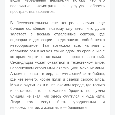
видит нереальные декорации, потому что его
восприятие «смотрит» в другую область
пространства вариантов.
В бессознательном сне контроль разума еще
больше ослабевает, поэтому случается, что душа
залетает в весьма отдаленные сектора, где
сценарии и декорации представляют собой нечто
невообразимое. Там возможно все, начиная с
облачного рая и кончая таким адом, по сравнению с
которым черти с котлами — просто санаторий.
Сновидящий может оказаться в техногенном мире,
наполненном огромными лязгающими механизмами.
А может попасть в мир, напоминающий скотобойню,
где нет ничего, кроме грязи и свалки сырого мяса.
Можно очутиться и в незнакомом городе, где только
и остается, что в отчаянии бродить по чужим
улицам, не зная, как здесь очутился и куда идти.
Люди там могут быть уродливыми и
ненормальными, а животные — бешеными.