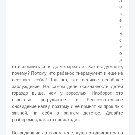
л
о
в
е
к
н
е
м
о
ж
ет вспомнить себя до четырех лет. Как вы думаете,
почему? Потому что ребенок «неразумен» и еще не
осознает себя? Так вот, это великое всеобщее
заблуждение. На самом деле осознанность детей
гораздо выше, чем у взрослых. Наоборот, это
взрослые погружаются в бессознательное
сновидение наяву, поэтому и не помнят ни прошлых
жизней, ни себя в раннем детстве. Давайте
разберемся, как это происходит.
Возродившись в новом теле, душа отодвигается на