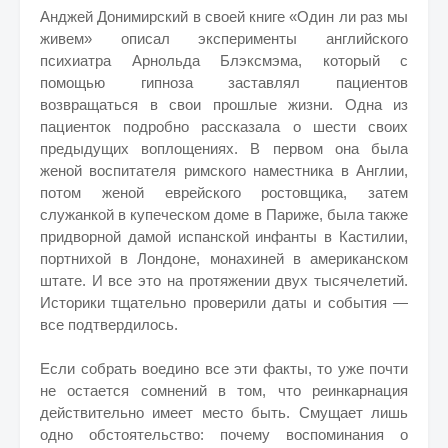
Анджей Донимирский в своей книге «Один ли раз мы
живем» описал эксперименты английского
психиатра Арнольда Блэксмэма, который с
помощью гипноза заставлял пациентов
возвращаться в свои прошлые жизни. Одна из
пациенток подробно рассказала о шести своих
предыдущих воплощениях. В первом она была
женой воспитателя римского наместника в Англии,
потом женой еврейского ростовщика, затем
служанкой в купеческом доме в Париже, была также
придворной дамой испанской инфанты в Кастилии,
портнихой в Лондоне, монахиней в американском
штате. И все это на протяжении двух тысячелетий.
Историки тщательно проверили даты и события —
все подтвердилось.
Если собрать воедино все эти факты, то уже почти
не остается сомнений в том, что реинкарнация
действительно имеет место быть. Смущает лишь
одно обстоятельство: почему воспоминания о