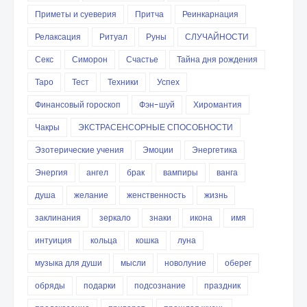
Приметы и суеверия
Притча
Реинкарнация
Релаксация
Ритуал
Руны
СЛУЧАЙНОСТИ
Секс
Симорон
Счастье
Тайна дня рождения
Таро
Тест
Техники
Успех
Финансовый гороскоп
Фэн-шуй
Хиромантия
Чакры
ЭКСТРАСЕНСОРНЫЕ СПОСОБНОСТИ
Эзотерические учения
Эмоции
Энергетика
Энергия
ангел
брак
вампиры
ванга
душа
желание
женственность
жизнь
заклинания
зеркало
знаки
икона
имя
интуиция
кольца
кошка
луна
музыка для души
мысли
новолуние
оберег
обряды
подарки
подсознание
праздник