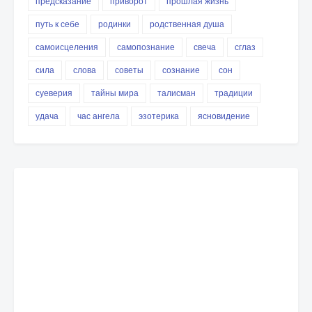
предсказание
приворот
прошлая жизнь
путь к себе
родинки
родственная душа
самоисцеления
самопознание
свеча
сглаз
сила
слова
советы
сознание
сон
суеверия
тайны мира
талисман
традиции
удача
час ангела
эзотерика
ясновидение