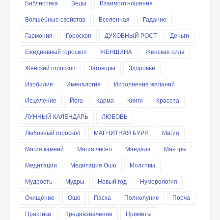
Библиотека
Веды
Взаимоотношения
Волшебные свойства
Вселенная
Гадание
Гармония
Гороскоп
ДУХОВНЫЙ РОСТ
Деньги
Ежедневный гороскоп
ЖЕНЩИНА
Женская сила
Женский гороскоп
Заговоры
Здоровье
Изобилие
Именалогия
Исполнение желаний
Исцеление
Йога
Карма
Книги
Красота
ЛУННЫЙ КАЛЕНДАРЬ
ЛЮБОВЬ
Любовный гороскоп
МАГНИТНАЯ БУРЯ
Магия
Магия камней
Магия чисел
Мандала
Мантры
Медитации
Медитация Ошо
Молитвы
Мудрость
Мудры
Новый год
Нумерология
Очищение
Ошо
Пасха
Полнолуние
Порча
Практика
Предназначение
Приметы