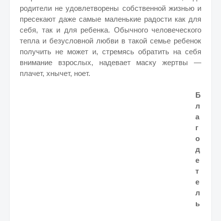
родители не удовлетворены собственной жизнью и
пресекают даже самые маленькие радости как для
себя, так и для ребенка. Обычного человеческого
тепла и безусловной любви в такой семье ребенок
получить не может и, стремясь обратить на себя
внимание взрослых, надевает маску жертвы —
плачет, хнычет, ноет.
Б
л
а
г
о
д
е
т
е
л
ь