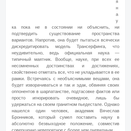
я
н
а
у
ка пока не в состоянии ни объяснить, ни
подтвердить существование пространства
вариантов. Напротив, она будет пытаться всячески
дискредитировать модель Трансерфинга, что
неудивительно, ведь официальная наука —
типичный маятник. Вообще, науке, при всех ее
несомненных достоинствах и достижениях,
свойственно отметать все, что не укладывается в ее
рамки. Встречаясь с необъяснимыми вещами, она
будет изворачиваться и так и эдак, обвиняя своих
оппонентов в шарлатанстве, подтасовке фактов или
просто игнорировать очевидное, лишь бы
удержаться на своем гранитном пьедестале. Однако
нашелся один человек, академик Вячеслав
Бронников, который сумел поставить науку в
абсолютно безвыходное положение, совместив
совершенно невероятное с более чем очевидным.