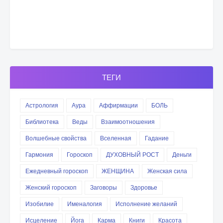
ТЕГИ
Астрология
Аура
Аффирмации
БОЛЬ
Библиотека
Веды
Взаимоотношения
Волшебные свойства
Вселенная
Гадание
Гармония
Гороскоп
ДУХОВНЫЙ РОСТ
Деньги
Ежедневный гороскоп
ЖЕНЩИНА
Женская сила
Женский гороскоп
Заговоры
Здоровье
Изобилие
Именалогия
Исполнение желаний
Исцеление
Йога
Карма
Книги
Красота