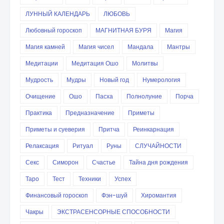
ЛУННЫЙ КАЛЕНДАРЬ
ЛЮБОВЬ
Любовный гороскоп
МАГНИТНАЯ БУРЯ
Магия
Магия камней
Магия чисел
Мандала
Мантры
Медитации
Медитация Ошо
Молитвы
Мудрость
Мудры
Новый год
Нумерология
Очищение
Ошо
Пасха
Полнолуние
Порча
Практика
Предназначение
Приметы
Приметы и суеверия
Притча
Реинкарнация
Релаксация
Ритуал
Руны
СЛУЧАЙНОСТИ
Секс
Симорон
Счастье
Тайна дня рождения
Таро
Тест
Техники
Успех
Финансовый гороскоп
Фэн-шуй
Хиромантия
Чакры
ЭКСТРАСЕНСОРНЫЕ СПОСОБНОСТИ