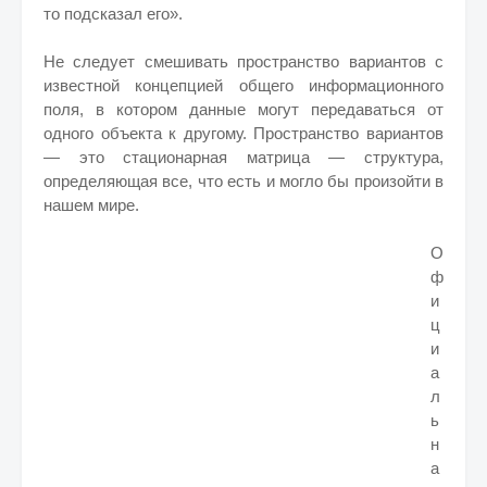
то подсказал его».
Не следует смешивать пространство вариантов с
известной концепцией общего информационного
поля, в котором данные могут передаваться от
одного объекта к другому. Пространство вариантов
— это стационарная матрица — структура,
определяющая все, что есть и могло бы произойти в
нашем мире.
О
ф
и
ц
и
а
л
ь
н
а