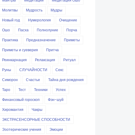
Мантры
Медитации
Медитация Ошо
Молитвы
Мудрость
Мудры
Новый год
Нумерология
Очищение
Ошо
Пасха
Полнолуние
Порча
Практика
Предназначение
Приметы
Приметы и суеверия
Притча
Реинкарнация
Релаксация
Ритуал
Руны
СЛУЧАЙНОСТИ
Секс
Симорон
Счастье
Тайна дня рождения
Таро
Тест
Техники
Успех
Финансовый гороскоп
Фэн-шуй
Хиромантия
Чакры
ЭКСТРАСЕНСОРНЫЕ СПОСОБНОСТИ
Эзотерические учения
Эмоции