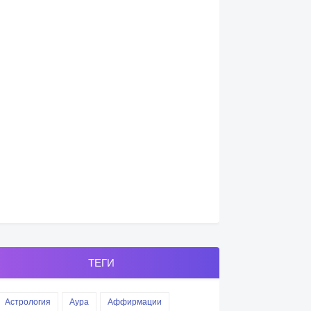
ТЕГИ
Астрология
Аура
Аффирмации