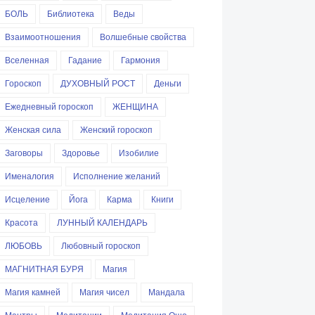
БОЛЬ
Библиотека
Веды
Взаимоотношения
Волшебные свойства
Вселенная
Гадание
Гармония
Гороскоп
ДУХОВНЫЙ РОСТ
Деньги
Ежедневный гороскоп
ЖЕНЩИНА
Женская сила
Женский гороскоп
Заговоры
Здоровье
Изобилие
Именалогия
Исполнение желаний
Исцеление
Йога
Карма
Книги
Красота
ЛУННЫЙ КАЛЕНДАРЬ
ЛЮБОВЬ
Любовный гороскоп
МАГНИТНАЯ БУРЯ
Магия
Магия камней
Магия чисел
Мандала