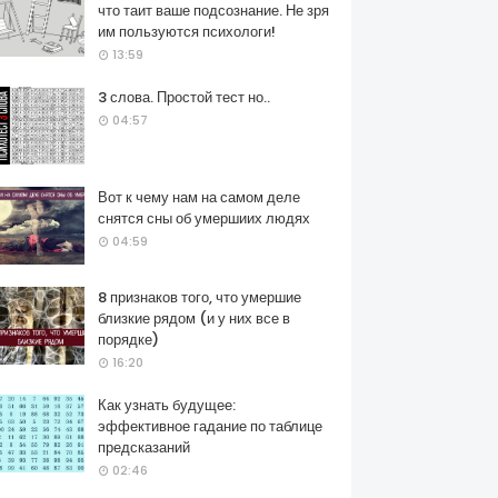
что таит ваше подсознание. Не зря
им пользуются психологи!
13:59
3 слова. Простой тест но..
04:57
Вот к чему нам на самом деле
снятся сны об умершиих людях
04:59
8 признаков того, что умершие
близкие рядом (и у них все в
порядке)
16:20
Как узнать будущее:
эффективное гадание по таблице
предсказаний
02:46