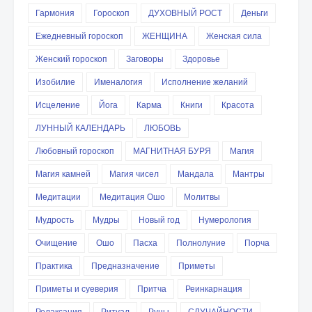
Гармония
Гороскоп
ДУХОВНЫЙ РОСТ
Деньги
Ежедневный гороскоп
ЖЕНЩИНА
Женская сила
Женский гороскоп
Заговоры
Здоровье
Изобилие
Именалогия
Исполнение желаний
Исцеление
Йога
Карма
Книги
Красота
ЛУННЫЙ КАЛЕНДАРЬ
ЛЮБОВЬ
Любовный гороскоп
МАГНИТНАЯ БУРЯ
Магия
Магия камней
Магия чисел
Мандала
Мантры
Медитации
Медитация Ошо
Молитвы
Мудрость
Мудры
Новый год
Нумерология
Очищение
Ошо
Пасха
Полнолуние
Порча
Практика
Предназначение
Приметы
Приметы и суеверия
Притча
Реинкарнация
Релаксация
Ритуал
Руны
СЛУЧАЙНОСТИ