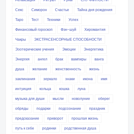
Секс
Симорон
Счастье
Тайна дня рождения
Таро
Тест
Техники
Успех
Финансовый гороскоп
Фэн-шуй
Хиромантия
Чакры
ЭКСТРАСЕНСОРНЫЕ СПОСОБНОСТИ
Эзотерические учения
Эмоции
Энергетика
Энергия
ангел
брак
вампиры
ванга
душа
желание
женственность
жизнь
заклинания
зеркало
знаки
икона
имя
интуиция
кольца
кошка
луна
музыка для души
мысли
новолуние
оберег
обряды
подарки
подсознание
праздник
предсказание
приворот
прошлая жизнь
путь к себе
родинки
родственная душа