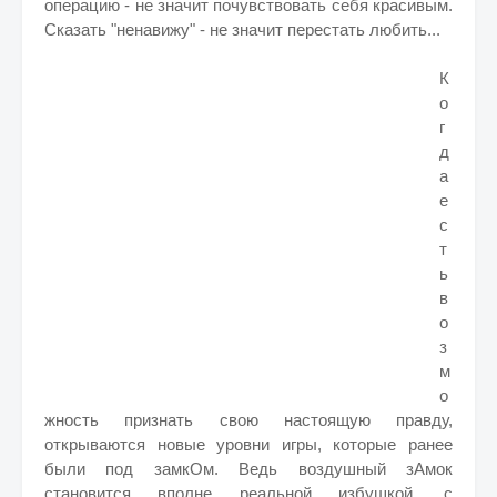
операцию - не значит почувствовать себя красивым.
Сказать "ненавижу" - не значит перестать любить...
К
о
г
д
а
е
с
т
ь
в
о
з
м
о
жность признать свою настоящую правду,
открываются новые уровни игры, которые ранее
были под замкОм. Ведь воздушный зАмок
становится вполне реальной избушкой, с