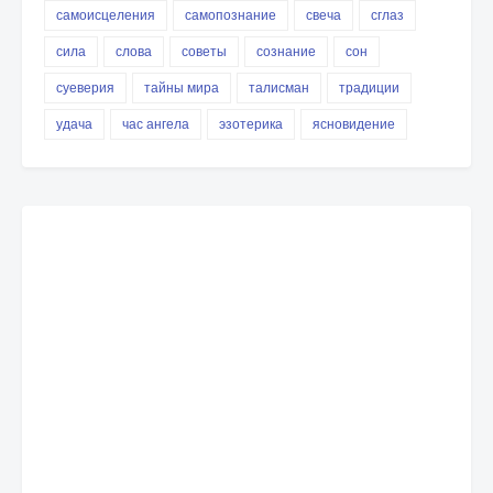
самоисцеления
самопознание
свеча
сглаз
сила
слова
советы
сознание
сон
суеверия
тайны мира
талисман
традиции
удача
час ангела
эзотерика
ясновидение