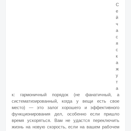
С
е
й
ч
а
с
я
с
к
а
ж
у
т
а
к: гармоничный порядок (не фанатичный, а
систематизированный, когда у вещи есть свое
место) — это залог хорошего и эффективного
функционирования дел, особенно если пришло
время ускоряться. Вам не удастся переключить
жизнь на новую скорость, если на вашем рабочем