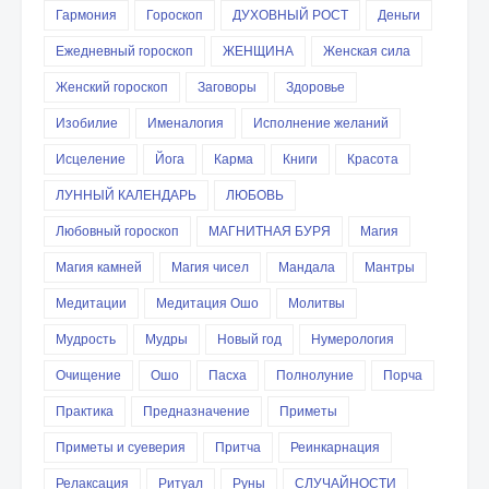
Гармония
Гороскоп
ДУХОВНЫЙ РОСТ
Деньги
Ежедневный гороскоп
ЖЕНЩИНА
Женская сила
Женский гороскоп
Заговоры
Здоровье
Изобилие
Именалогия
Исполнение желаний
Исцеление
Йога
Карма
Книги
Красота
ЛУННЫЙ КАЛЕНДАРЬ
ЛЮБОВЬ
Любовный гороскоп
МАГНИТНАЯ БУРЯ
Магия
Магия камней
Магия чисел
Мандала
Мантры
Медитации
Медитация Ошо
Молитвы
Мудрость
Мудры
Новый год
Нумерология
Очищение
Ошо
Пасха
Полнолуние
Порча
Практика
Предназначение
Приметы
Приметы и суеверия
Притча
Реинкарнация
Релаксация
Ритуал
Руны
СЛУЧАЙНОСТИ