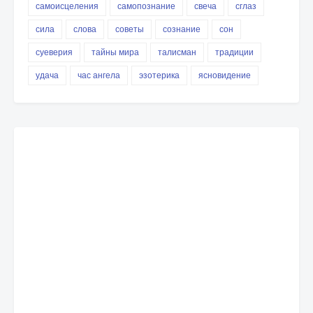
самоисцеления
самопознание
свеча
сглаз
сила
слова
советы
сознание
сон
суеверия
тайны мира
талисман
традиции
удача
час ангела
эзотерика
ясновидение