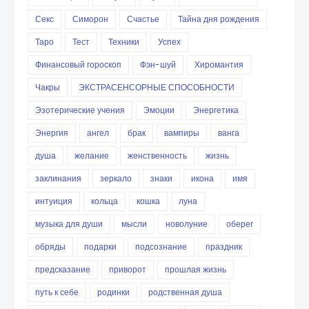
Секс
Симорон
Счастье
Тайна дня рождения
Таро
Тест
Техники
Успех
Финансовый гороскоп
Фэн-шуй
Хиромантия
Чакры
ЭКСТРАСЕНСОРНЫЕ СПОСОБНОСТИ
Эзотерические учения
Эмоции
Энергетика
Энергия
ангел
брак
вампиры
ванга
душа
желание
женственность
жизнь
заклинания
зеркало
знаки
икона
имя
интуиция
кольца
кошка
луна
музыка для души
мысли
новолуние
оберег
обряды
подарки
подсознание
праздник
предсказание
приворот
прошлая жизнь
путь к себе
родинки
родственная душа