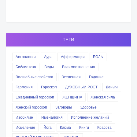
ТЕГИ
Астрология
Аура
Аффирмации
БОЛЬ
Библиотека
Веды
Взаимоотношения
Волшебные свойства
Вселенная
Гадание
Гармония
Гороскоп
ДУХОВНЫЙ РОСТ
Деньги
Ежедневный гороскоп
ЖЕНЩИНА
Женская сила
Женский гороскоп
Заговоры
Здоровье
Изобилие
Именалогия
Исполнение желаний
Исцеление
Йога
Карма
Книги
Красота