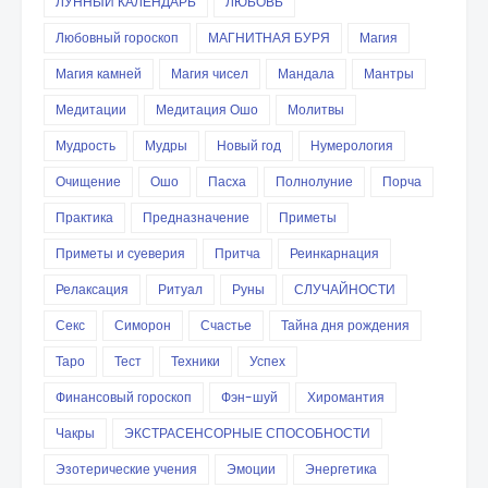
ЛУННЫЙ КАЛЕНДАРЬ
ЛЮБОВЬ
Любовный гороскоп
МАГНИТНАЯ БУРЯ
Магия
Магия камней
Магия чисел
Мандала
Мантры
Медитации
Медитация Ошо
Молитвы
Мудрость
Мудры
Новый год
Нумерология
Очищение
Ошо
Пасха
Полнолуние
Порча
Практика
Предназначение
Приметы
Приметы и суеверия
Притча
Реинкарнация
Релаксация
Ритуал
Руны
СЛУЧАЙНОСТИ
Секс
Симорон
Счастье
Тайна дня рождения
Таро
Тест
Техники
Успех
Финансовый гороскоп
Фэн-шуй
Хиромантия
Чакры
ЭКСТРАСЕНСОРНЫЕ СПОСОБНОСТИ
Эзотерические учения
Эмоции
Энергетика