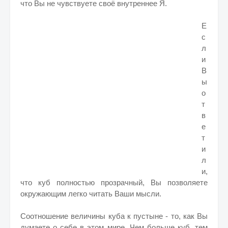
что Вы не чувствуете своё внутреннее Я.
Е
с
л
и
В
ы
о
т
в
е
т
и
л
и,
что куб полностью прозрачный, Вы позволяете
окружающим легко читать Ваши мысли.
Соотношение величины куба к пустыне - то, как Вы
думаете о себе в этом мире. Чем больше куб, тем