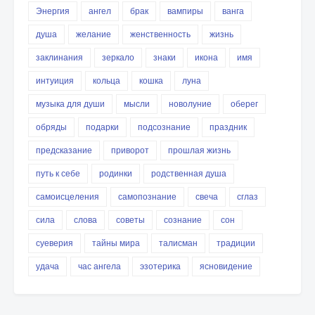
Энергия
ангел
брак
вампиры
ванга
душа
желание
женственность
жизнь
заклинания
зеркало
знаки
икона
имя
интуиция
кольца
кошка
луна
музыка для души
мысли
новолуние
оберег
обряды
подарки
подсознание
праздник
предсказание
приворот
прошлая жизнь
путь к себе
родинки
родственная душа
самоисцеления
самопознание
свеча
сглаз
сила
слова
советы
сознание
сон
суеверия
тайны мира
талисман
традиции
удача
час ангела
эзотерика
ясновидение