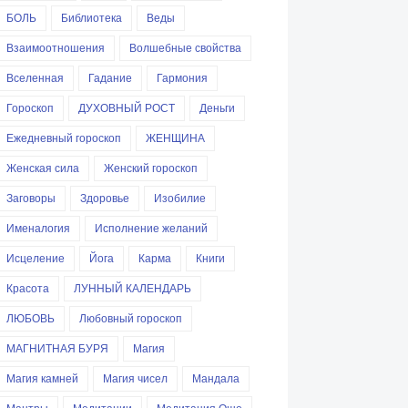
БОЛЬ
Библиотека
Веды
Взаимоотношения
Волшебные свойства
Вселенная
Гадание
Гармония
Гороскоп
ДУХОВНЫЙ РОСТ
Деньги
Ежедневный гороскоп
ЖЕНЩИНА
Женская сила
Женский гороскоп
Заговоры
Здоровье
Изобилие
Именалогия
Исполнение желаний
Исцеление
Йога
Карма
Книги
Красота
ЛУННЫЙ КАЛЕНДАРЬ
ЛЮБОВЬ
Любовный гороскоп
МАГНИТНАЯ БУРЯ
Магия
Магия камней
Магия чисел
Мандала