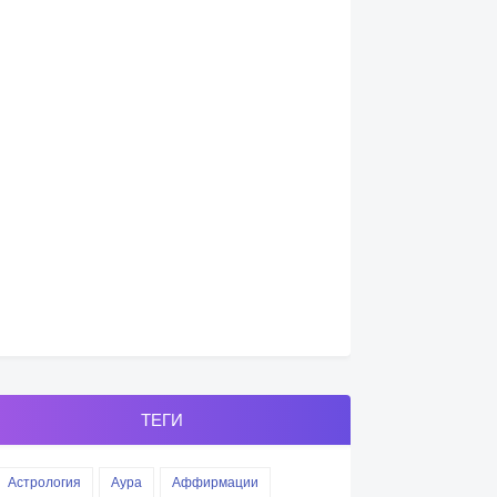
ТЕГИ
Астрология
Аура
Аффирмации