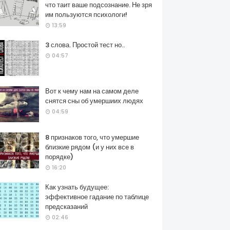
что таит ваше подсознание. Не зря
им пользуются психологи!
13:59
3 слова. Простой тест но..
04:57
Вот к чему нам на самом деле
снятся сны об умершиих людях
04:59
8 признаков того, что умершие
близкие рядом (и у них все в
порядке)
16:20
Как узнать будущее:
эффективное гадание по таблице
предсказаний
02:46