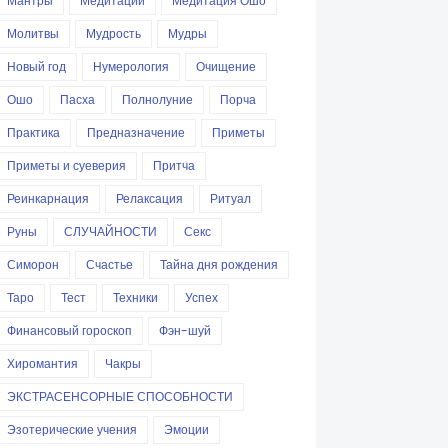
Мантры
Медитации
Медитация Ошо
Молитвы
Мудрость
Мудры
Новый год
Нумерология
Очищение
Ошо
Пасха
Полнолуние
Порча
Практика
Предназначение
Приметы
Приметы и суеверия
Притча
Реинкарнация
Релаксация
Ритуал
Руны
СЛУЧАЙНОСТИ
Секс
Симорон
Счастье
Тайна дня рождения
Таро
Тест
Техники
Успех
Финансовый гороскоп
Фэн-шуй
Хиромантия
Чакры
ЭКСТРАСЕНСОРНЫЕ СПОСОБНОСТИ
Эзотерические учения
Эмоции