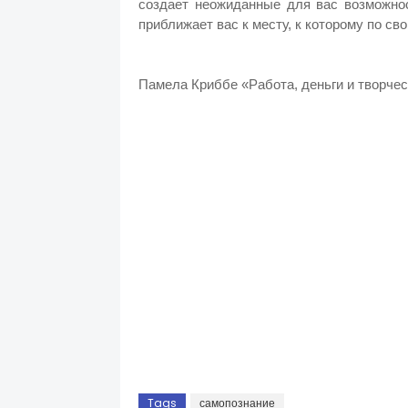
создает неожиданные для вас возможнос
приближает вас к месту, к которому по св
Памела Криббе «Работа, деньги и творче
Tags
самопознание