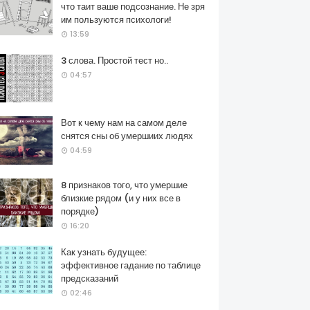
что таит ваше подсознание. Не зря
им пользуются психологи!
13:59
3 слова. Простой тест но..
04:57
Вот к чему нам на самом деле
снятся сны об умершиих людях
04:59
8 признаков того, что умершие
близкие рядом (и у них все в
порядке)
16:20
Как узнать будущее:
эффективное гадание по таблице
предсказаний
02:46