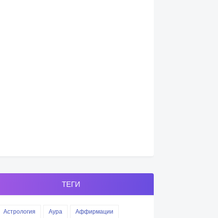
ТЕГИ
Астрология
Аура
Аффирмации