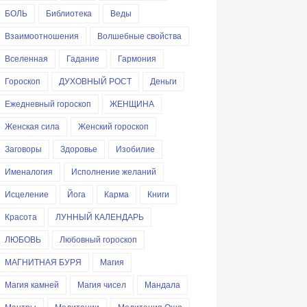
БОЛЬ
Библиотека
Веды
Взаимоотношения
Волшебные свойства
Вселенная
Гадание
Гармония
Гороскоп
ДУХОВНЫЙ РОСТ
Деньги
Ежедневный гороскоп
ЖЕНЩИНА
Женская сила
Женский гороскоп
Заговоры
Здоровье
Изобилие
Именалогия
Исполнение желаний
Исцеление
Йога
Карма
Книги
Красота
ЛУННЫЙ КАЛЕНДАРЬ
ЛЮБОВЬ
Любовный гороскоп
МАГНИТНАЯ БУРЯ
Магия
Магия камней
Магия чисел
Мандала