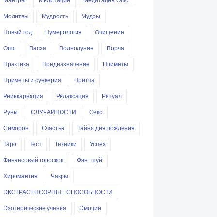
Мантры
Медитации
Медитация Ошо
Молитвы
Мудрость
Мудры
Новый год
Нумерология
Очищение
Ошо
Пасха
Полнолуние
Порча
Практика
Предназначение
Приметы
Приметы и суеверия
Притча
Реинкарнация
Релаксация
Ритуал
Руны
СЛУЧАЙНОСТИ
Секс
Симорон
Счастье
Тайна дня рождения
Таро
Тест
Техники
Успех
Финансовый гороскоп
Фэн-шуй
Хиромантия
Чакры
ЭКСТРАСЕНСОРНЫЕ СПОСОБНОСТИ
Эзотерические учения
Эмоции