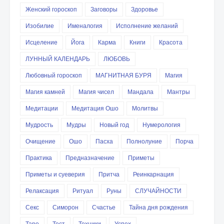
Женский гороскоп
Заговоры
Здоровье
Изобилие
Именалогия
Исполнение желаний
Исцеление
Йога
Карма
Книги
Красота
ЛУННЫЙ КАЛЕНДАРЬ
ЛЮБОВЬ
Любовный гороскоп
МАГНИТНАЯ БУРЯ
Магия
Магия камней
Магия чисел
Мандала
Мантры
Медитации
Медитация Ошо
Молитвы
Мудрость
Мудры
Новый год
Нумерология
Очищение
Ошо
Пасха
Полнолуние
Порча
Практика
Предназначение
Приметы
Приметы и суеверия
Притча
Реинкарнация
Релаксация
Ритуал
Руны
СЛУЧАЙНОСТИ
Секс
Симорон
Счастье
Тайна дня рождения
Таро
Тест
Техники
Успех