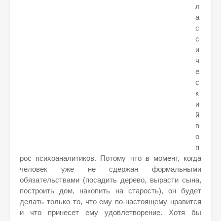
л
а
с
с
и
ч
е
с
к
и
й
в
о
п
рос психоаналитиков. Потому что в момент, когда
человек уже не сдержан формальными
обязательствами (посадить дерево, вырасти сына,
построить дом, накопить на старость), он будет
делать только то, что ему по-настоящему нравится
и что принесет ему удовлетворение. Хотя бы