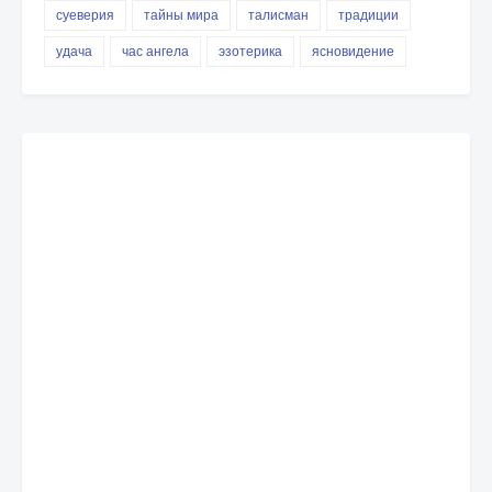
суеверия
тайны мира
талисман
традиции
удача
час ангела
эзотерика
ясновидение