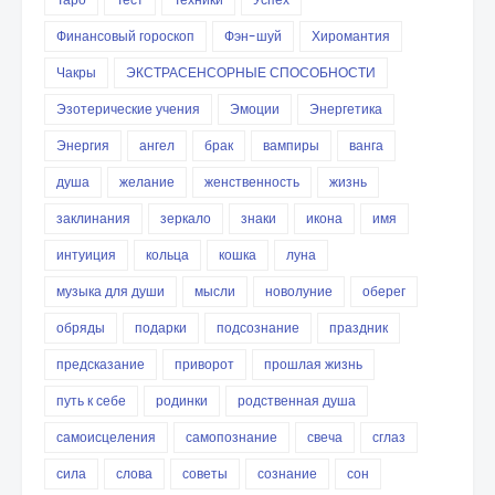
Финансовый гороскоп
Фэн-шуй
Хиромантия
Чакры
ЭКСТРАСЕНСОРНЫЕ СПОСОБНОСТИ
Эзотерические учения
Эмоции
Энергетика
Энергия
ангел
брак
вампиры
ванга
душа
желание
женственность
жизнь
заклинания
зеркало
знаки
икона
имя
интуиция
кольца
кошка
луна
музыка для души
мысли
новолуние
оберег
обряды
подарки
подсознание
праздник
предсказание
приворот
прошлая жизнь
путь к себе
родинки
родственная душа
самоисцеления
самопознание
свеча
сглаз
сила
слова
советы
сознание
сон